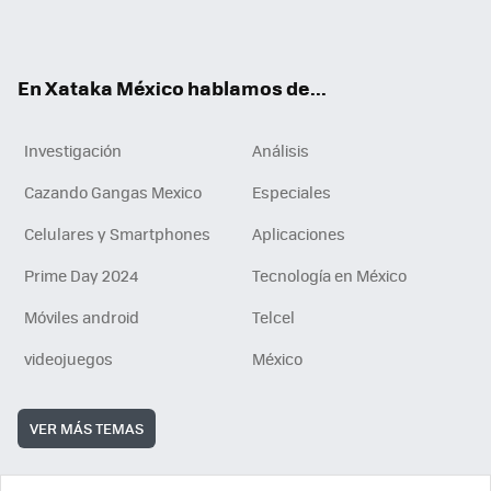
ok
e
am
m
rd
n
ok
En Xataka México hablamos de...
Investigación
Análisis
Cazando Gangas Mexico
Especiales
Celulares y Smartphones
Aplicaciones
Prime Day 2024
Tecnología en México
Móviles android
Telcel
videojuegos
México
VER MÁS TEMAS