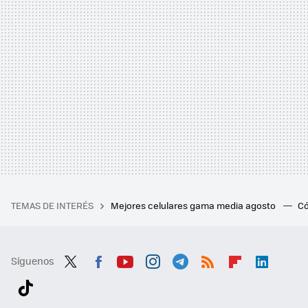
TEMAS DE INTERÉS
Mejores celulares gama media agosto
Có
Síguenos
Twit
Fac
You
Inst
Tele
RSS
Flip
Link
ter
ebo
tub
agr
gra
boa
edI
Tikt