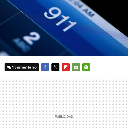
1 comentario
FACEBOOK
TWITTER
FLIPBOARD
E-
WHATSAPP
MAIL