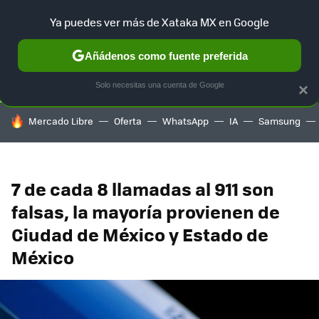
Ya puedes ver más de Xataka MX en Google
SELECCIÓN
GAMING
HOME
AUTO
TERRITORIO SAM
Añádenos como fuente preferida
Solo necesitas una cuenta de Google
×
HOY SE HABLA DE
Mercado Libre
Oferta
WhatsApp
IA
Samsung
7 de cada 8 llamadas al 911 son
falsas, la mayoría provienen de
Ciudad de México y Estado de
México