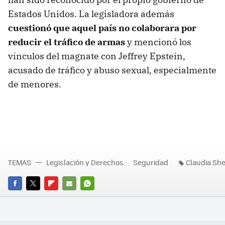
Estados Unidos. La legisladora además
cuestionó que aquel país no colaborara por
reducir el tráfico de armas
y mencionó los
vínculos del magnate con Jeffrey Epstein,
acusado de tráfico y abuso sexual, especialmente
de menores.
TEMAS
Legislación y Derechos
Seguridad
Claudia Sh
FACEBOOK
TWITTER
FLIPBOARD
E-
WHATSAPP
MAIL