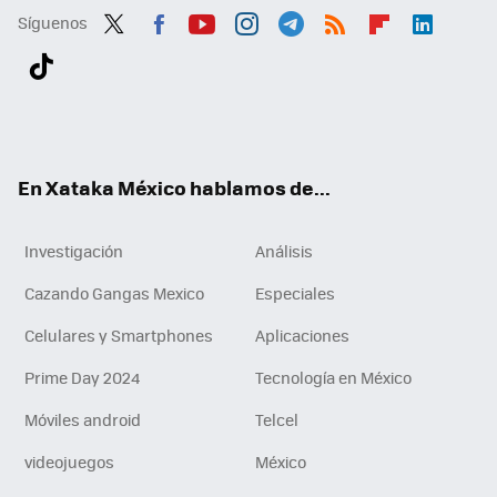
Síguenos
Twit
Fac
You
Inst
Tele
RSS
Flip
Link
ter
ebo
tub
agr
gra
boa
edI
Tikt
ok
e
am
m
rd
n
ok
En Xataka México hablamos de...
Investigación
Análisis
Cazando Gangas Mexico
Especiales
Celulares y Smartphones
Aplicaciones
Prime Day 2024
Tecnología en México
Móviles android
Telcel
videojuegos
México