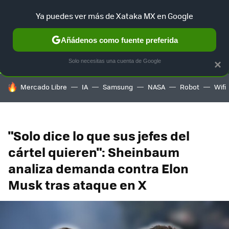
Ya puedes ver más de Xataka MX en Google
SELECCIÓN
GAMING
HOME
AUTO
TERRITORIO SAM
Añádenos como fuente preferida
Solo necesitas una cuenta de Google
×
HOY SE HABLA DE
Mercado Libre
IA
Samsung
NASA
Robot
Wifi
"Solo dice lo que sus jefes del
cártel quieren": Sheinbaum
analiza demanda contra Elon
Musk tras ataque en X