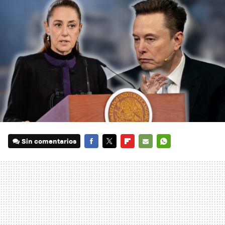
Sin comentarios
FACEBOOK
TWITTER
FLIPBOARD
E-
WHATSAPP
MAIL