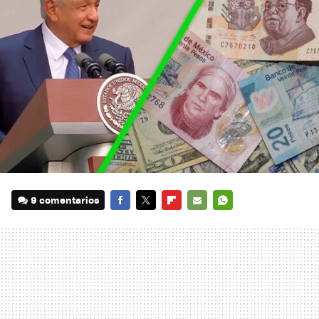
9 comentarios
FACEBOOK
TWITTER
FLIPBOARD
E-
WHATSAPP
MAIL