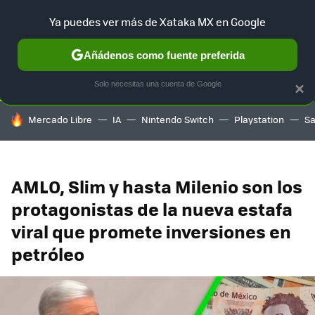
Ya puedes ver más de Xataka MX en Google
SELECCIÓN
GAMING
HOME
AUTO
TERRITORIO SAM
Añádenos como fuente preferida
Solo necesitas una cuenta de Google
×
HOY SE HABLA DE
Mercado Libre
IA
Nintendo Switch
Playstation
S
AMLO, Slim y hasta Milenio son los
protagonistas de la nueva estafa
viral que promete inversiones en
petróleo