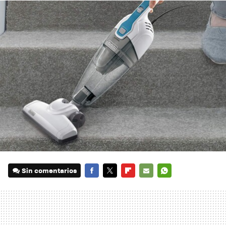
Sin comentarios
FACEBOOK
TWITTER
FLIPBOARD
E-
WHATSAPP
MAIL