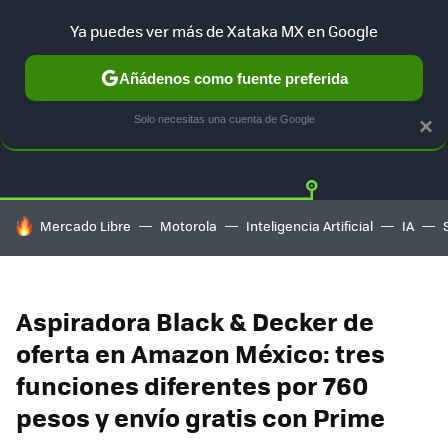
Ya puedes ver más de Xataka MX en Google
Añádenos como fuente preferida
OFERTAS
GUÍA DE COMPRAS
MERCADO LIBRE
AMAZON
Solo necesitas una cuenta de Google
×
HOY SE HABLA DE
Mercado Libre
Motorola
Inteligencia Artificial
IA
Aspiradora Black & Decker de
oferta en Amazon México: tres
funciones diferentes por 760
pesos y envío gratis con Prime