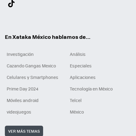
Twit
Fac
You
Inst
Tele
RSS
Flip
Link
ter
ebo
tub
agr
gra
boa
edI
Tikt
ok
e
am
m
rd
n
ok
En Xataka México hablamos de...
Investigación
Análisis
Cazando Gangas Mexico
Especiales
Celulares y Smartphones
Aplicaciones
Prime Day 2024
Tecnología en México
Móviles android
Telcel
videojuegos
México
VER MÁS TEMAS