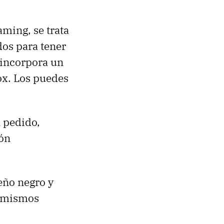
ming, se trata
dos para tener
 incorpora un
ox. Los puedes
l pedido,
pón
eño negro y
l mismos