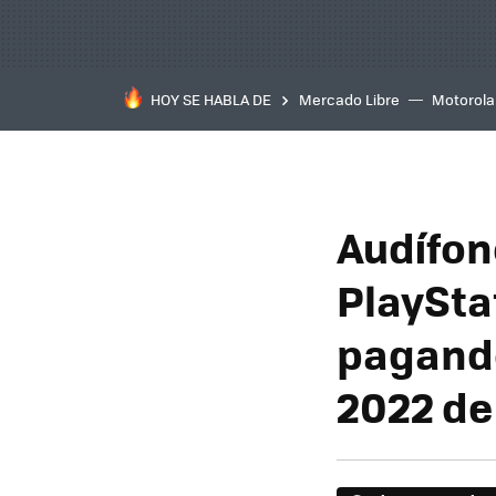
HOY SE HABLA DE
Mercado Libre
Motorola
Audífon
PlaySta
pagando
2022 d