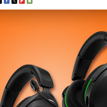
FACEBOOK
TWITTER
FLIPBOARD
E-
MAIL