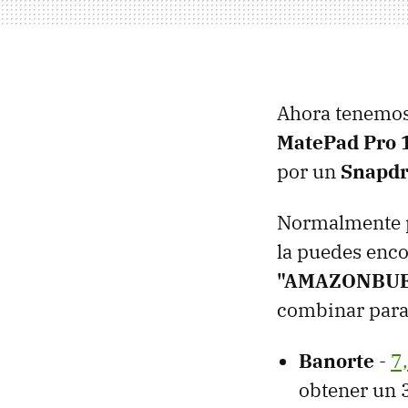
Ahora tenemos p
MatePad Pro 
por un
Snapdr
Normalmente pu
la puedes enc
"AMAZONBU
combinar para 
Banorte
-
7
obtener un 3