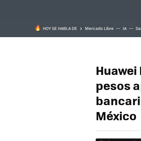
HOY SE HABLA DE
Mercado Libre
IA
Sa
Huawei 
pesos a
bancari
México