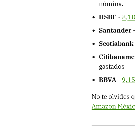
nómina.
HSBC
-
8,1
Santander
Scotiabank
Citibaname
gastados
BBVA
-
9,15
No te olvides 
Amazon Méxi