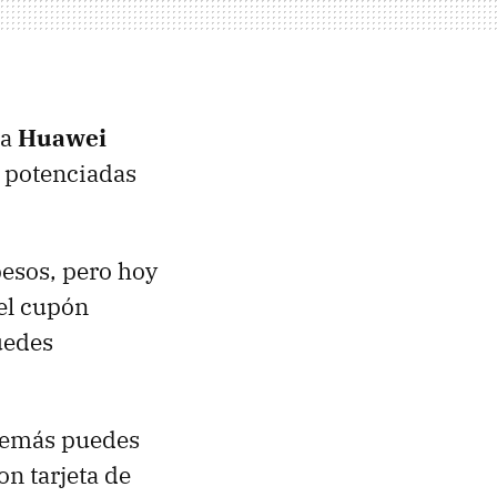
la
Huawei
potenciadas
esos, pero hoy
 el cupón
uedes
además puedes
on tarjeta de