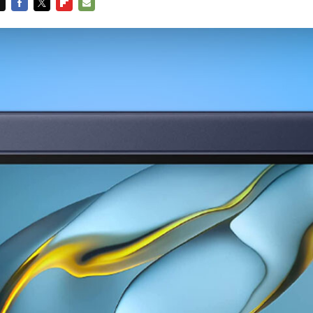
FACEBOOK
TWITTER
FLIPBOARD
E-
MAIL