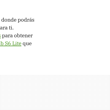
o
donde podrás
ara ti.
s
para obtener
b S6 Lite
que