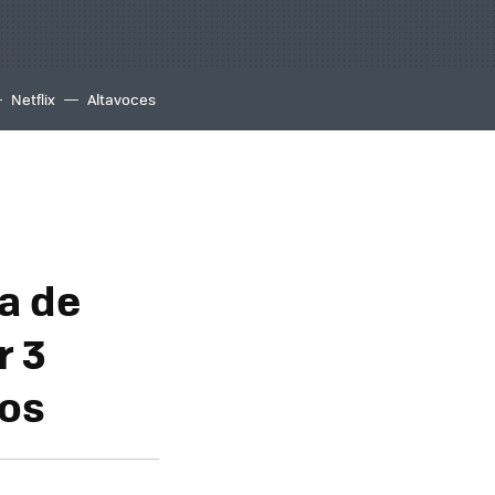
Netflix
Altavoces
a de
r 3
dos