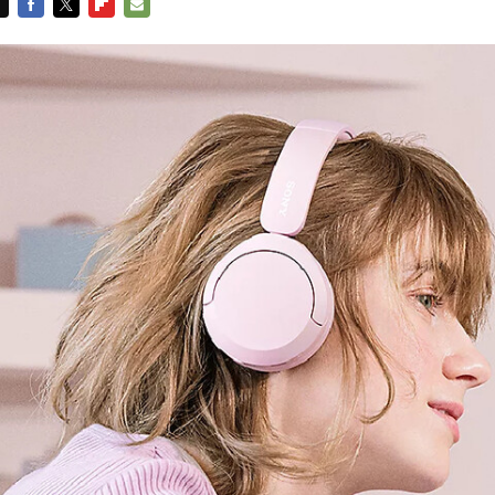
FACEBOOK
TWITTER
FLIPBOARD
E-
MAIL