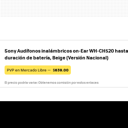
Sony Audífonos inalámbricos on-Ear WH-CH520 hasta
duración de batería, Beige (Versión Nacional)
PVP en Mercado Libre —
$
639.00
El precio podría variar. Obtenemos comisión por estos enlaces