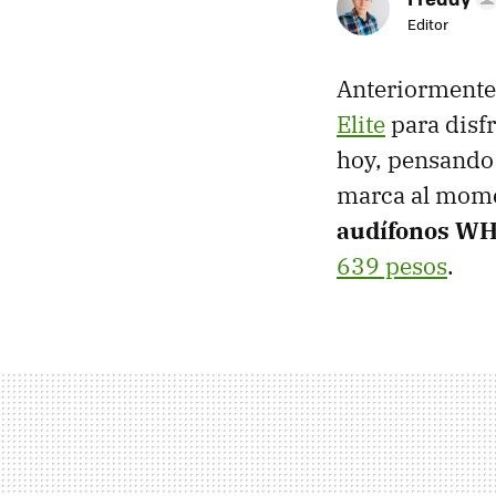
Editor
Anteriormente 
Elite
para disfr
hoy, pensando 
marca al momen
audífonos W
639 pesos
.