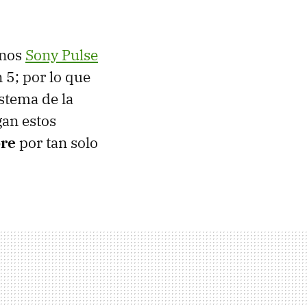
onos
Sony Pulse
 5; por lo que
stema de la
gan estos
bre
por tan solo