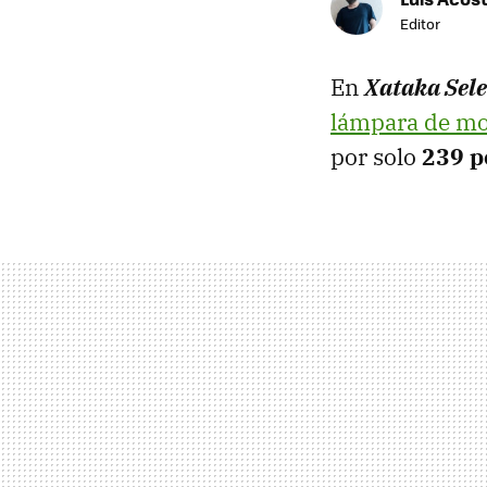
Editor
En
Xataka Sel
lámpara de mo
por solo
239 p