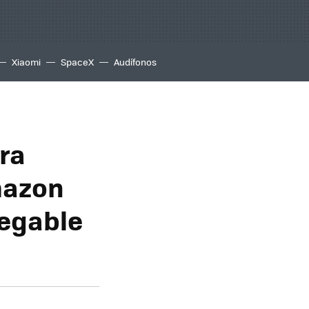
Xiaomi
SpaceX
Audífonos
ra
mazon
legable