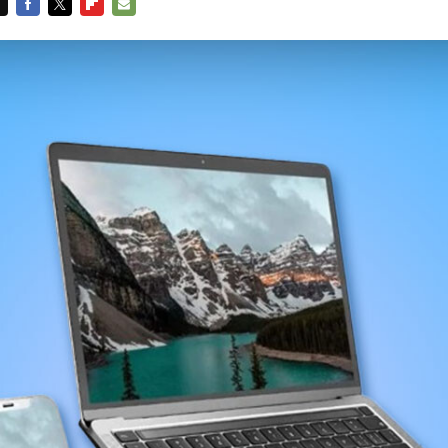
FACEBOOK
TWITTER
FLIPBOARD
E-
MAIL