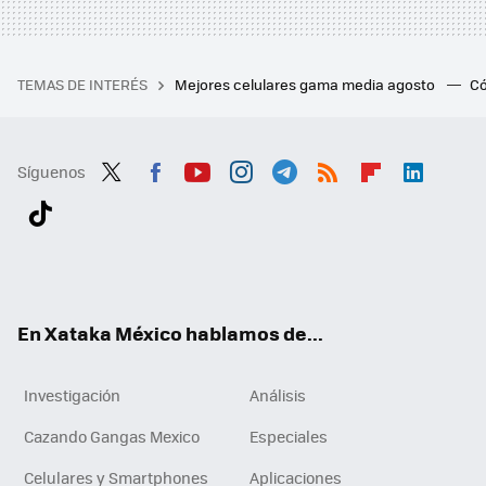
TEMAS DE INTERÉS
Mejores celulares gama media agosto
Có
Síguenos
Twit
Fac
You
Inst
Tele
RSS
Flip
Link
ter
ebo
tub
agr
gra
boa
edI
Tikt
ok
e
am
m
rd
n
ok
En Xataka México hablamos de...
Investigación
Análisis
Cazando Gangas Mexico
Especiales
Celulares y Smartphones
Aplicaciones