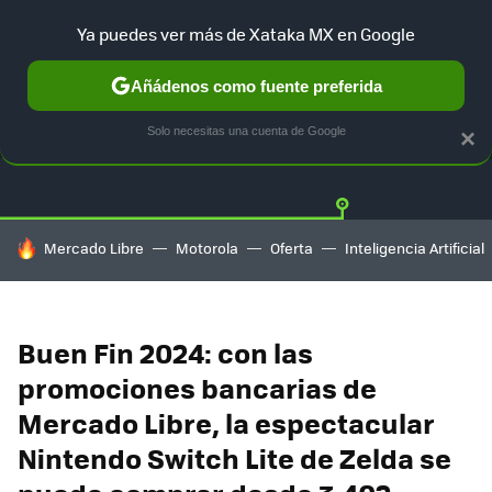
Ya puedes ver más de Xataka MX en Google
Añádenos como fuente preferida
OFERTAS
GUÍA DE COMPRAS
MERCADO LIBRE
AMAZON
Solo necesitas una cuenta de Google
×
HOY SE HABLA DE
Mercado Libre
Motorola
Oferta
Inteligencia Artificial
Buen Fin 2024: con las
promociones bancarias de
Mercado Libre, la espectacular
Nintendo Switch Lite de Zelda se