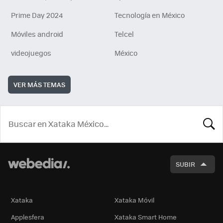
Prime Day 2024
Tecnología en México
Móviles android
Telcel
videojuegos
México
VER MÁS TEMAS
BUSCA
SUBIR
Xataka
Xataka Móvil
Applesfera
Xataka Smart Home