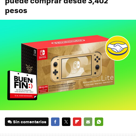
puede comprar desde 3,402
pesos
Sin comentarios
FACEBOOK
TWITTER
FLIPBOARD
E-
WHATSAPP