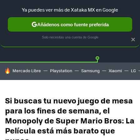
Ya puedes ver más de Xataka MX en Google
Añádenos como fuente preferida
OFERTAS
GUÍA DE COMPRAS
MERCADO LIBRE
AMAZON
Solo necesitas una cuenta de Google
×
HOY SE HABLA DE
Mercado Libre
Playstation
Samsung
Xiaomi
LG
Si buscas tu nuevo juego de mesa
para los fines de semana, el
Monopoly de Super Mario Bros: La
Película está más barato que