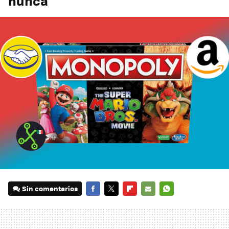
nunca
Sin comentarios
FACEBOOK
TWITTER
FLIPBOARD
E-
WHATSAPP
MAIL