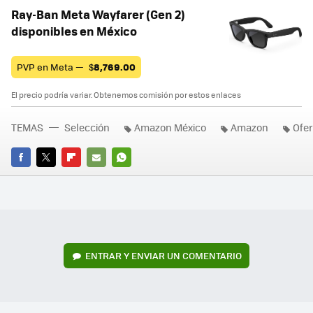
Ray-Ban Meta Wayfarer (Gen 2)
disponibles en México
PVP en Meta —
$
8,769.00
El precio podría variar. Obtenemos comisión por estos enlaces
TEMAS
Selección
Amazon México
Amazon
Ofer
FACEBOOK
TWITTER
FLIPBOARD
E-
WHATSAPP
MAIL
ENTRAR Y ENVIAR UN COMENTARIO