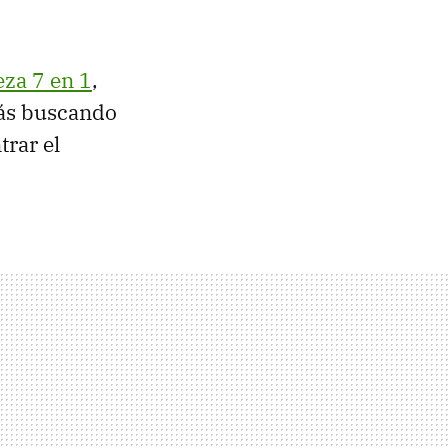
eza 7 en 1
,
tás buscando
rar el