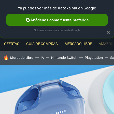
Ya puedes ver más de Xataka MX en Google
MENÚ
NUEVO
Añádenos como fuente preferida
Solo necesitas una cuenta de Google
×
OFERTAS
GUÍA DE COMPRAS
MERCADO LIBRE
AMAZON
HOY SE HABLA DE
Mercado Libre
IA
Nintendo Switch
Playstation
S