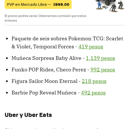
PVP en Mercado Libre —
$
999.00
El precio podría variar. Obtenemos comisión por estos
enlaces
Paquete de seis sobres Pokemon TCG: Scarlet
& Violet, Temporal Forces -
419 pesos
Muñeca Sorpresa Baby Alive -
1,139 pesos
Funko POP Rides, Checo Perez -
992 pesos
Figura Sailor Moon Eternal -
218 pesos
Barbie Pop Reveal Muñeca -
492 pesos
Uber y Uber Eats