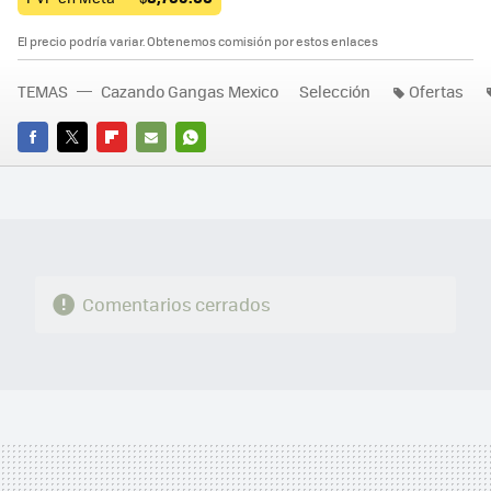
El precio podría variar. Obtenemos comisión por estos enlaces
TEMAS
Cazando Gangas Mexico
Selección
Ofertas
FACEBOOK
TWITTER
FLIPBOARD
E-
WHATSAPP
MAIL
Comentarios cerrados