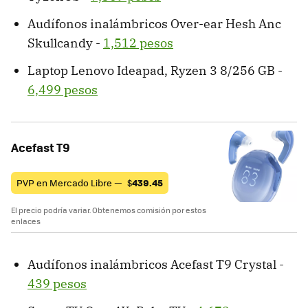
Audífonos inalámbricos Over-ear Hesh Anc
Skullcandy -
1,512 pesos
Laptop Lenovo Ideapad, Ryzen 3 8/256 GB -
6,499 pesos
Acefast T9
PVP en Mercado Libre —
$
439.45
El precio podría variar. Obtenemos comisión por estos
enlaces
Audífonos inalámbricos Acefast T9 Crystal -
439 pesos