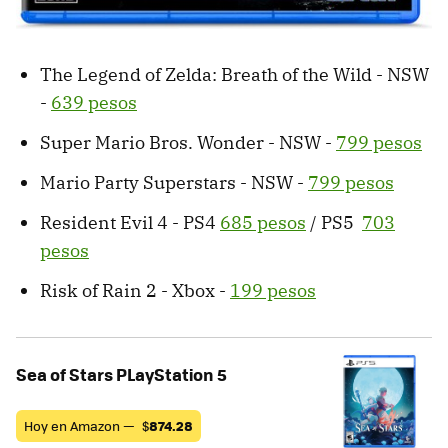
The Legend of Zelda: Breath of the Wild - NSW
-
639 pesos
Super Mario Bros. Wonder - NSW -
799 pesos
Mario Party Superstars - NSW -
799 pesos
Resident Evil 4 - PS4
685 pesos
/ PS5
703
pesos
Risk of Rain 2 - Xbox -
199 pesos
Sea of Stars PLayStation 5
Hoy en Amazon —
$
874.28