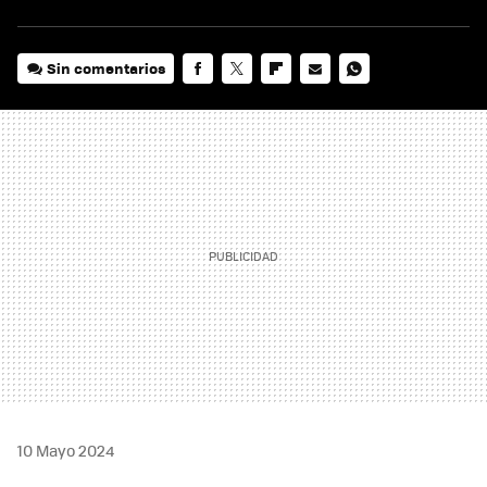
Sin comentarios
FACEBOOK
TWITTER
FLIPBOARD
E-
WHATSAPP
MAIL
10 Mayo 2024