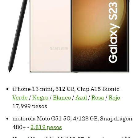
iPhone 13 mini, 512 GB, Chip A15 Bionic -
Verde
/
Negro
/
Blanco
/
Azul
/
Rosa
/
Rojo
-
17,999 pesos
motorola Moto G51 5G, 4/128 GB, Snapdragon
480+ -
2,819 pesos