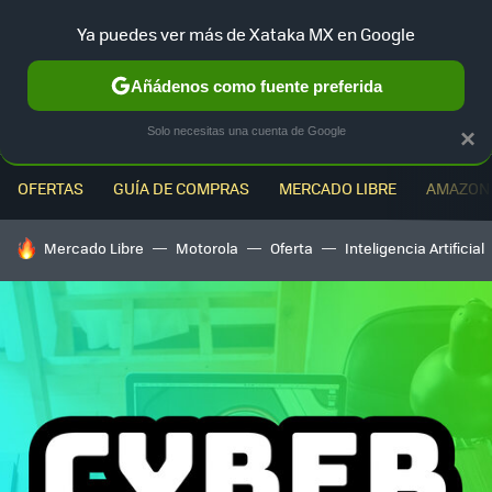
Ya puedes ver más de Xataka MX en Google
MENÚ
NUEVO
Añádenos como fuente preferida
Solo necesitas una cuenta de Google
×
OFERTAS
GUÍA DE COMPRAS
MERCADO LIBRE
AMAZON
HOY SE HABLA DE
Mercado Libre
Motorola
Oferta
Inteligencia Artificial