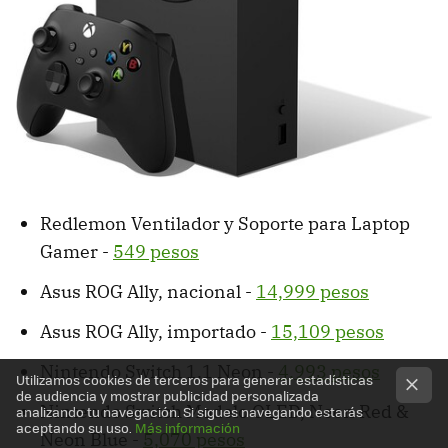
Redlemon Ventilador y Soporte para Laptop
Gamer -
549 pesos
Asus ROG Ally, nacional -
14,999 pesos
Asus ROG Ally, importado -
15,109 pesos
Nintendo Switch 1.1 Neon -
4,993 pesos
Utilizamos cookies de terceros para generar estadísticas
de audiencia y mostrar publicidad personalizada
Nintendo Switch Modelo OLED, Neon Red &
analizando tu navegación. Si sigues navegando estarás
aceptando su uso.
Más información
Neon Blue -
5,070 pesos