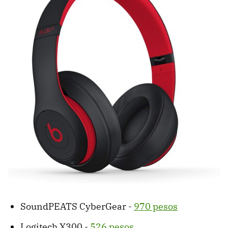
SoundPEATS CyberGear -
970 pesos
Logitech X300 -
526 pesos