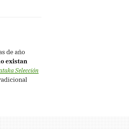
as de año
no existan
ataka Selección
radicional