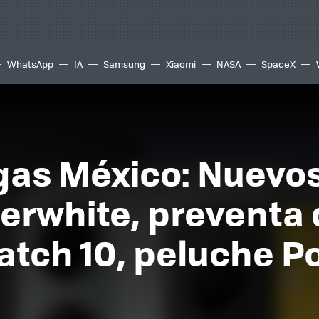
WhatsApp
IA
Samsung
Xiaomi
NASA
SpaceX
as México: Nuevos
erwhite, preventa 
atch 10, peluche P