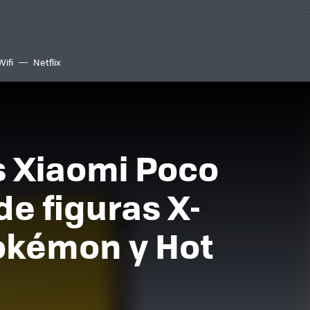
Wifi
Netflix
 Xiaomi Poco
de figuras X-
okémon y Hot