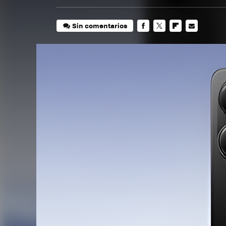
Sin comentarios
FACEBOOK
TWITTER
FLIPBOARD
E-
MAIL