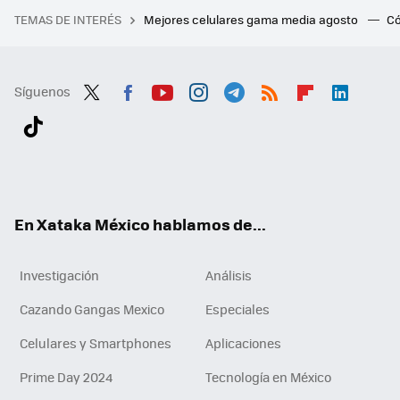
TEMAS DE INTERÉS
Mejores celulares gama media agosto
Có
Síguenos
Twit
Fac
You
Inst
Tele
RSS
Flip
Link
ter
ebo
tub
agr
gra
boa
edI
Tikt
ok
e
am
m
rd
n
ok
En Xataka México hablamos de...
Investigación
Análisis
Cazando Gangas Mexico
Especiales
Celulares y Smartphones
Aplicaciones
Prime Day 2024
Tecnología en México