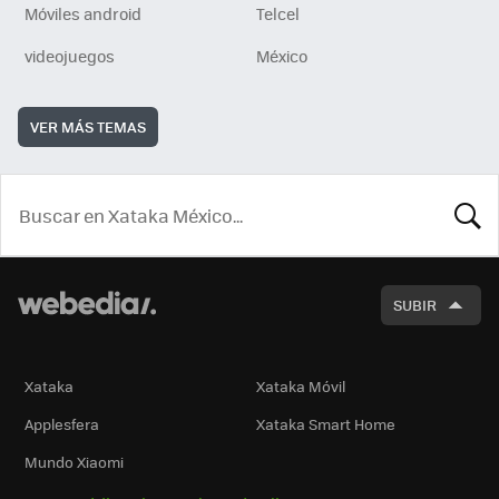
Móviles android
Telcel
videojuegos
México
VER MÁS TEMAS
BUSCA
SUBIR
Xataka
Xataka Móvil
Applesfera
Xataka Smart Home
Mundo Xiaomi