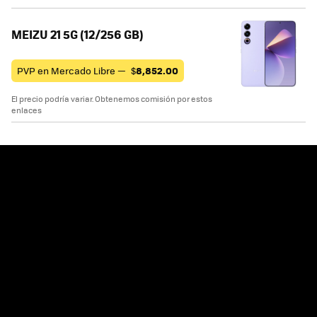
MEIZU 21 5G (12/256 GB)
PVP en Mercado Libre —
$
8,852.00
El precio podría variar. Obtenemos comisión por estos
enlaces