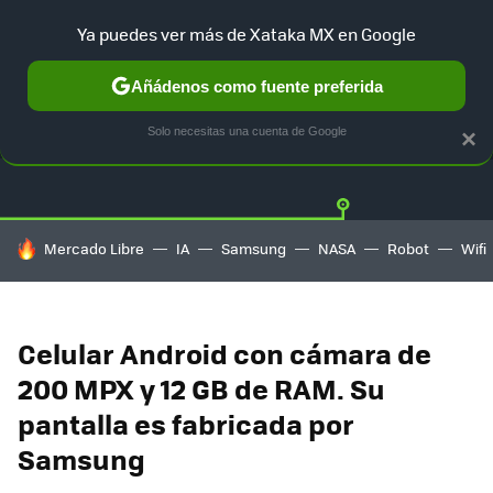
Ya puedes ver más de Xataka MX en Google
Añádenos como fuente preferida
OFERTAS
GUÍA DE COMPRAS
MERCADO LIBRE
AMAZON
Solo necesitas una cuenta de Google
×
HOY SE HABLA DE
Mercado Libre
IA
Samsung
NASA
Robot
Wifi
Celular Android con cámara de
200 MPX y 12 GB de RAM. Su
pantalla es fabricada por
Samsung