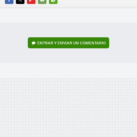
FACEBOOK
TWITTER
FLIPBOARD
E-
WHATSAPP
MAIL
ENTRAR Y ENVIAR UN COMENTARIO