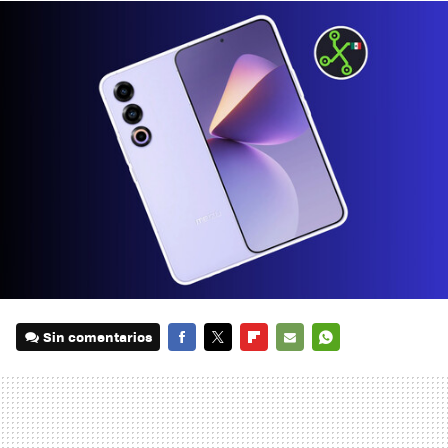
Sin comentarios
FACEBOOK
TWITTER
FLIPBOARD
E-
WHATSAPP
MAIL