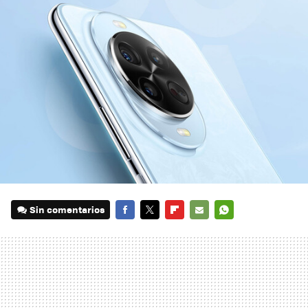
Sin comentarios
FACEBOOK
TWITTER
FLIPBOARD
E-
WHATSAPP
MAIL