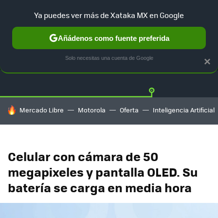
Ya puedes ver más de Xataka MX en Google
Añádenos como fuente preferida
OFERTAS
GUÍA DE COMPRAS
MERCADO LIBRE
AMAZON
Solo necesitas una cuenta de Google
×
HOY SE HABLA DE
Mercado Libre
Motorola
Oferta
Inteligencia Artificial
Celular con cámara de 50
megapixeles y pantalla OLED. Su
batería se carga en media hora