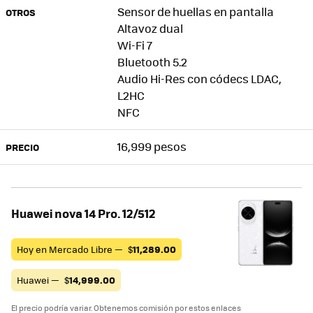
Sensor de huellas en pantalla
OTROS
Altavoz dual
Wi-Fi 7
Bluetooth 5.2
Audio Hi-Res con códecs LDAC,
L2HC
NFC
16,999 pesos
PRECIO
Huawei nova 14 Pro. 12/512
Hoy en Mercado Libre —
$
11,289.00
Huawei —
$
14,999.00
El precio podría variar. Obtenemos comisión por estos enlaces