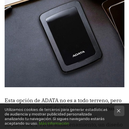
Esta opción de ADATA no es a todo terreno, pero
integra cifrado AES de 256 bits
mantiene tus
Utilizamos cookies de terceros para generar estadísticas
de audiencia y mostrar publicidad personalizada
datos importantes a salvo
de miradas
analizando tu navegación. Si sigues navegando estarás
aceptando su uso.
Más información
indiscretas, 1 TB de almacenamiento, un diseño