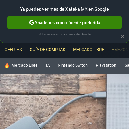
Ya puedes ver más de Xataka MX en Google
MENÚ
NUEVO
Añádenos como fuente preferida
Solo necesitas una cuenta de Google
×
OFERTAS
GUÍA DE COMPRAS
MERCADO LIBRE
AMAZON
HOY SE HABLA DE
Mercado Libre
IA
Nintendo Switch
Playstation
S