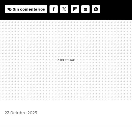
Sin comentarios
FACEBOOK
TWITTER
FLIPBOARD
E-
WHATSAPP
MAIL
23 Octubre 2023