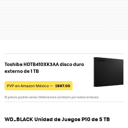
Toshiba HDTB410XK3AA disco duro
externo de 1 TB
PVP en Amazon México —
$
987.00
El precio podría variar. Obtenemos comisión por estos enlaces
WD_BLACK Unidad de Juegos P10 de 5 TB