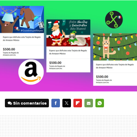
Sin comentarios
FACEBOOK
TWITTER
FLIPBOARD
E-
WHATSAPP
MAIL