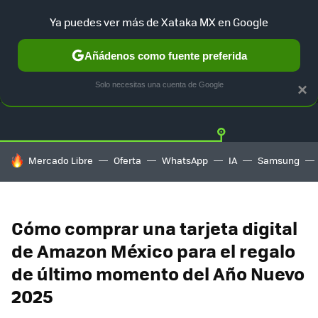
Ya puedes ver más de Xataka MX en Google
Añádenos como fuente preferida
OFERTAS
GUÍA DE COMPRAS
MERCADO LIBRE
AMAZON
Solo necesitas una cuenta de Google
×
HOY SE HABLA DE
Mercado Libre
Oferta
WhatsApp
IA
Samsung
Cómo comprar una tarjeta digital
de Amazon México para el regalo
de último momento del Año Nuevo
2025