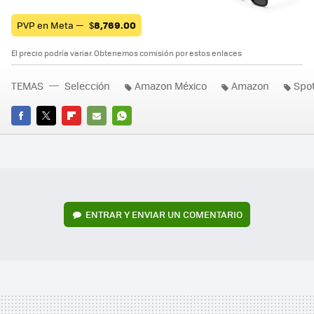
PVP en Meta —
$
8,769.00
El precio podría variar. Obtenemos comisión por estos enlaces
TEMAS
Selección
Amazon México
Amazon
Spot
FACEBOOK
TWITTER
FLIPBOARD
E-
WHATSAPP
MAIL
ENTRAR Y ENVIAR UN COMENTARIO