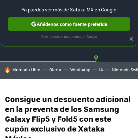
Ya puedes ver más de Xataka MX en Google
Añádenos como fuente preferida
OFERTAS
GUÍA DE COMPRAS
MERCADO LIBRE
AMAZON
Solo necesitas una cuenta de Google
×
HOY SE HABLA DE
Mercado Libre
Oferta
WhatsApp
IA
Nintendo Swi
Consigue un descuento adicional
en la preventa de los Samsung
Galaxy Flip5 y Fold5 con este
cupón exclusivo de Xataka