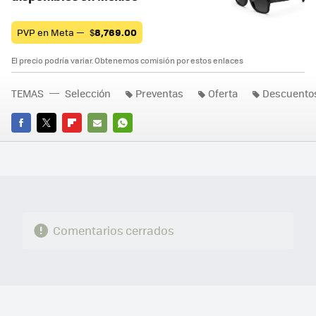
PVP en Meta —
$
8,769.00
El precio podría variar. Obtenemos comisión por estos enlaces
TEMAS
Selección
Preventas
Oferta
Descuento
FACEBOOK
TWITTER
FLIPBOARD
E-
WHATSAPP
MAIL
Comentarios cerrados