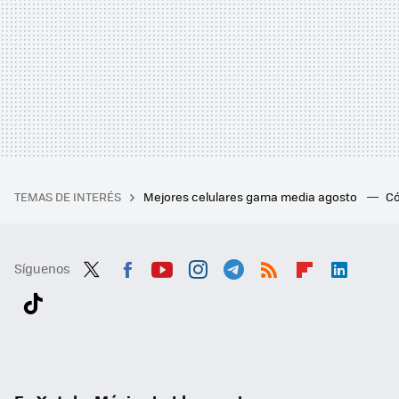
TEMAS DE INTERÉS
Mejores celulares gama media agosto
Có
Síguenos
Twit
Fac
You
Inst
Tele
RSS
Flip
Link
ter
ebo
tub
agr
gra
boa
edI
Tikt
ok
e
am
m
rd
n
ok