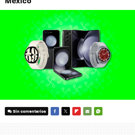
México
Sin comentarios
FACEBOOK
TWITTER
FLIPBOARD
E-
WHATSAPP
MAIL