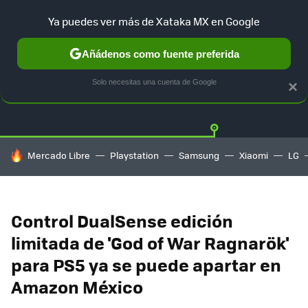
Ya puedes ver más de Xataka MX en Google
Añádenos como fuente preferida
OFERTAS
GUÍA DE COMPRAS
MERCADO LIBRE
AMAZON
Solo necesitas una cuenta de Google
×
HOY SE HABLA DE
Mercado Libre
Playstation
Samsung
Xiaomi
LG
Control DualSense edición
limitada de 'God of War Ragnarök'
para PS5 ya se puede apartar en
Amazon México