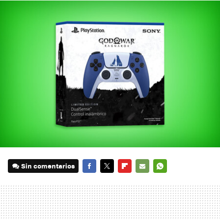
Sin comentarios
FACEBOOK
TWITTER
FLIPBOARD
E-
WHATSAPP
MAIL