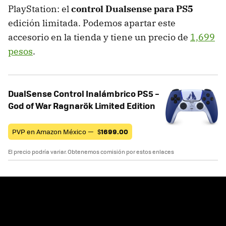
PlayStation: el
control Dualsense para PS5
edición limitada. Podemos apartar este
accesorio en la tienda y tiene un precio de
1,699
pesos
.
DualSense Control Inalámbrico PS5 –
God of War Ragnarök Limited Edition
PVP en Amazon México —
$
1699.00
El precio podría variar. Obtenemos comisión por estos enlaces