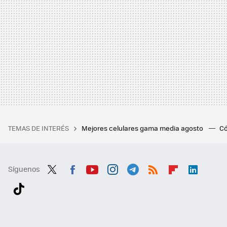
TEMAS DE INTERÉS
Mejores celulares gama media agosto
Có
Síguenos
Twit
Fac
You
Inst
Tele
RSS
Flip
Link
ter
ebo
tub
agr
gra
boa
edI
Tikt
ok
e
am
m
rd
n
ok