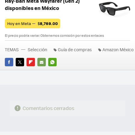
Ray-Ban Meta Wayfarer (Gen 2)
disponibles en México
Hoy en Meta —
$
8,769.00
El precio podría variar. Obtenemos comisión por estos enlaces
TEMAS
Selección
Guía de compras
Amazon México
FACEBOOK
TWITTER
FLIPBOARD
E-
WHATSAPP
MAIL
Comentarios cerrados