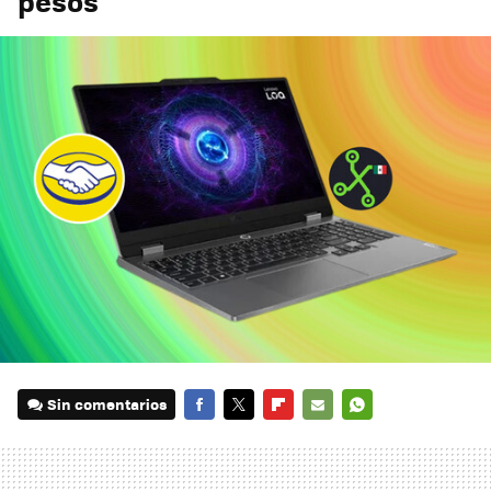
pesos
Sin comentarios
FACEBOOK
TWITTER
FLIPBOARD
E-
WHATSAPP
MAIL