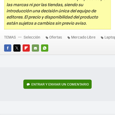
las marcas ni por las tiendas, siendo su
introducción una decisión única del equipo de
editores. El precio y disponibilidad del producto
están sujetos a cambios sin previo aviso.
TEMAS
Selección
Ofertas
Mercado Libre
Lapto
FACEBOOK
TWITTER
FLIPBOARD
E-
WHATSAPP
MAIL
ENTRAR Y ENVIAR UN COMENTARIO