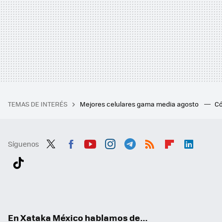
TEMAS DE INTERÉS
Mejores celulares gama media agosto
Có
Síguenos
Twit
Fac
You
Inst
Tele
RSS
Flip
Link
ter
ebo
tub
agr
gra
boa
edI
Tikt
ok
e
am
m
rd
n
ok
En Xataka México hablamos de...