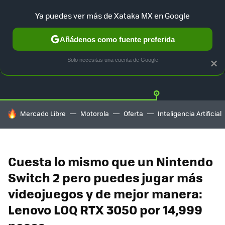
Ya puedes ver más de Xataka MX en Google
Añádenos como fuente preferida
OFERTAS
GUÍA DE COMPRAS
MERCADO LIBRE
AMAZON
Solo necesitas una cuenta de Google
×
HOY SE HABLA DE
Mercado Libre
Motorola
Oferta
Inteligencia Artificial
Cuesta lo mismo que un Nintendo
Switch 2 pero puedes jugar más
videojuegos y de mejor manera:
Lenovo LOQ RTX 3050 por 14,999