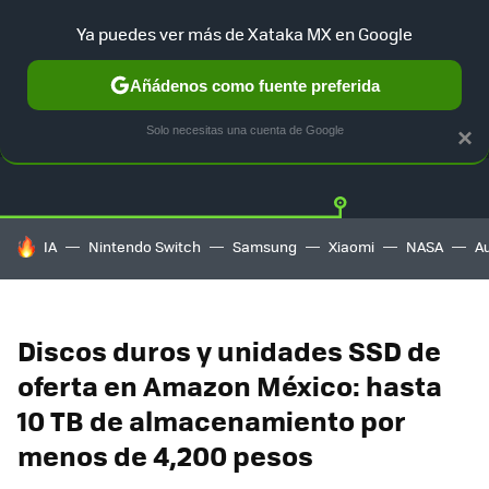
Ya puedes ver más de Xataka MX en Google
Añádenos como fuente preferida
OFERTAS
GUÍA DE COMPRAS
MERCADO LIBRE
AMAZON
Solo necesitas una cuenta de Google
×
HOY SE HABLA DE
IA
Nintendo Switch
Samsung
Xiaomi
NASA
A
Discos duros y unidades SSD de
oferta en Amazon México: hasta
10 TB de almacenamiento por
menos de 4,200 pesos