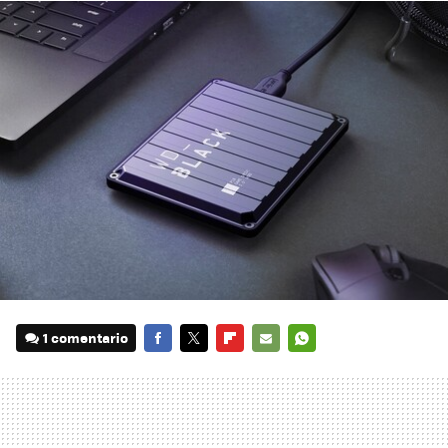
1 comentario
FACEBOOK
TWITTER
FLIPBOARD
E-
WHATSAPP
MAIL