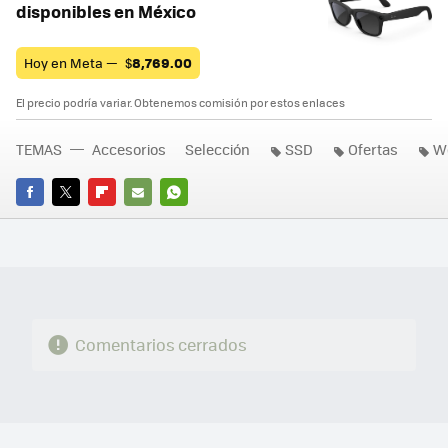
disponibles en México
Hoy en Meta —
$
8,769.00
El precio podría variar. Obtenemos comisión por estos enlaces
TEMAS
Accesorios
Selección
SSD
Ofertas
We
FACEBOOK
TWITTER
FLIPBOARD
E-
WHATSAPP
MAIL
Comentarios cerrados