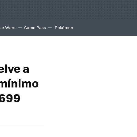
tar Wars
Game Pass
Pokémon
elve a
 mínimo
 699