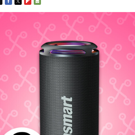
FACEBOOK
TWITTER
FLIPBOARD
E-
MAIL