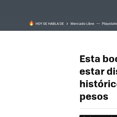
HOY SE HABLA DE
Mercado Libre
Playstat
Esta bo
estar d
históri
pesos