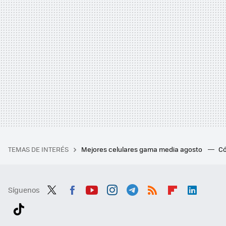
TEMAS DE INTERÉS
Mejores celulares gama media agosto
Có
Síguenos
Twit
Fac
You
Inst
Tele
RSS
Flip
Link
ter
ebo
tub
agr
gra
boa
edI
Tikt