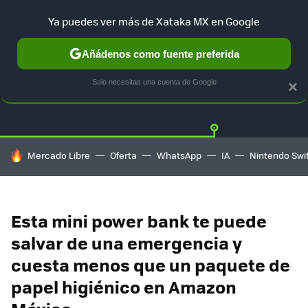
Ya puedes ver más de Xataka MX en Google
Añádenos como fuente preferida
OFERTAS
GUÍA DE COMPRAS
MERCADO LIBRE
AMAZON
Solo necesitas una cuenta de Google
×
HOY SE HABLA DE
Mercado Libre
Oferta
WhatsApp
IA
Nintendo Swi
Esta mini power bank te puede
salvar de una emergencia y
cuesta menos que un paquete de
papel higiénico en Amazon