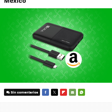
México
Sin comentarios
FACEBOOK
TWITTER
FLIPBOARD
E-
WHATSAPP
MAIL