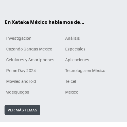
ok
e
am
m
rd
n
ok
En Xataka México hablamos de...
Investigación
Análisis
Cazando Gangas Mexico
Especiales
Celulares y Smartphones
Aplicaciones
Prime Day 2024
Tecnología en México
Móviles android
Telcel
videojuegos
México
VER MÁS TEMAS