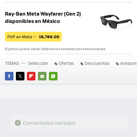
Ray-Ban Meta Wayfarer (Gen 2)
disponibles en México
PVP en Meta —
$
8,769.00
El precio podría variar. Obtenemos comisión por estos enlaces
TEMAS
Selección
Ofertas
Descuentos
Amazon
FACEBOOK
TWITTER
FLIPBOARD
E-
WHATSAPP
MAIL
Comentarios cerrados