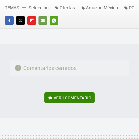
TEMAS
Selección
Ofertas
Amazon México
PC
FACEBOOK
TWITTER
FLIPBOARD
E-
WHATSAPP
MAIL
Comentarios cerrados
VER
1 COMENTARIO