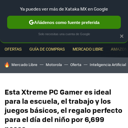
Ya puedes ver más de Xataka MX en Google
MENÚ
NUEVO
Añádenos como fuente preferida
Solo necesitas una cuenta de Google
×
OFERTAS
GUÍA DE COMPRAS
MERCADO LIBRE
AMAZON
HOY SE HABLA DE
Mercado Libre
Motorola
Oferta
Inteligencia Artificial
Esta Xtreme PC Gamer es ideal
para la escuela, el trabajo y los
juegos básicos, el regalo perfecto
para el día del niño por 6,699