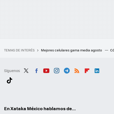
TEMAS DE INTERÉS
Mejores celulares gama media agosto
Có
Síguenos
Twit
Fac
You
Inst
Tele
RSS
Flip
Link
ter
ebo
tub
agr
gra
boa
edI
Tikt
ok
e
am
m
rd
n
ok
En Xataka México hablamos de...