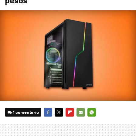
pesos
1 comentario
FACEBOOK
TWITTER
FLIPBOARD
E-
WHATSAPP
MAIL