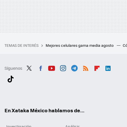
TEMAS DE INTERÉS
Mejores celulares gama media agosto
Có
Síguenos
Twit
Fac
You
Inst
Tele
RSS
Flip
Link
ter
ebo
tub
agr
gra
boa
edI
Tikt
ok
e
am
m
rd
n
ok
En Xataka México hablamos de...
Investigación
Análisis