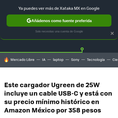
Ya puedes ver más de Xataka MX en Google
Añádenos como fuente preferida
OFERTAS
GUÍA DE COMPRAS
MERCADO LIBRE
AMAZON
Solo necesitas una cuenta de Google
×
HOY SE HABLA DE
Mercado Libre
IA
laptop
Sony
Tecnología
Cie
Este cargador Ugreen de 25W
incluye un cable USB-C y está con
su precio mínimo histórico en
Amazon México por 358 pesos