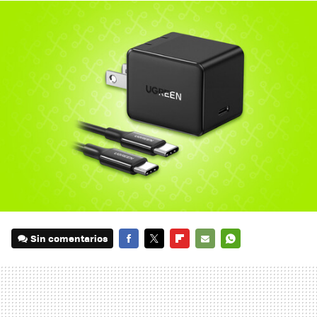
Sin comentarios
FACEBOOK
TWITTER
FLIPBOARD
E-
WHATSAPP
MAIL