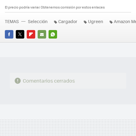
El precio podría variar. Obtenemos comisión por estos enlaces
TEMAS
Selección
Cargador
Ugreen
Amazon Mé
FACEBOOK
TWITTER
FLIPBOARD
E-
WHATSAPP
MAIL
Comentarios cerrados