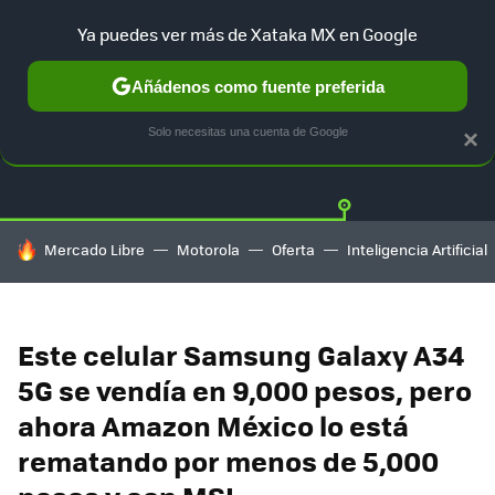
Ya puedes ver más de Xataka MX en Google
Añádenos como fuente preferida
OFERTAS
GUÍA DE COMPRAS
MERCADO LIBRE
AMAZON
Solo necesitas una cuenta de Google
×
HOY SE HABLA DE
Mercado Libre
Motorola
Oferta
Inteligencia Artificial
Este celular Samsung Galaxy A34
5G se vendía en 9,000 pesos, pero
ahora Amazon México lo está
rematando por menos de 5,000