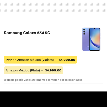
Samsung Galaxy A34 5G
PVP en Amazon México (Violeta) —
$
4,999.00
Amazon México (Plata) —
$
4,999.00
El precio podría variar. Obtenemos comisión por estos enlaces