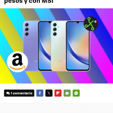
pesos y con MSI
1 comentario
FACEBOOK
TWITTER
FLIPBOARD
E-
WHATSAPP
MAIL