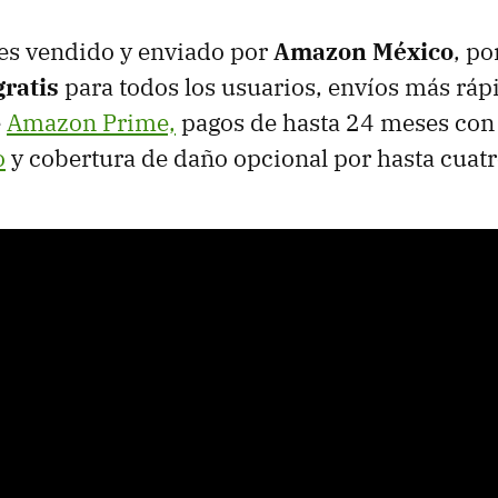
es vendido y enviado por
Amazon México
, po
gratis
para todos los usuarios, envíos más ráp
e
Amazon Prime,
pagos de hasta 24 meses co
o
y cobertura de daño opcional por hasta cuatr