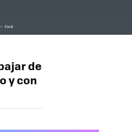
Ford
bajar de
o y con