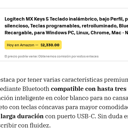
Logitech MX Keys S Teclado inalámbrico, bajo Perfil, p
silencioso, Teclas programables, retroiluminado, Blu
Recargable, para Windows PC, Linux, Chrome, Mac - 
Hoy en Amazon —
$
2,330.00
El precio podría variar. Obtenemos comisión por estos enlaces
estaca por tener varias características premi
ediante Bluetooth
compatible con hasta tres 
ión inteligente en color blanco para no cansar
to con teclas cóncavas para mayor comodida
 larga duración
con puerto USB-C. Sin duda e
cribir con fluidez.