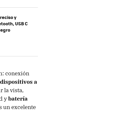
reciso y
etooth, USB C
Negro
um: conexión
dispositivos a
 la vista,
d y
batería
s un excelente