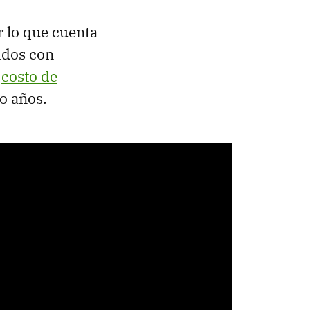
r lo que cuenta
idos con
n
costo de
o años.