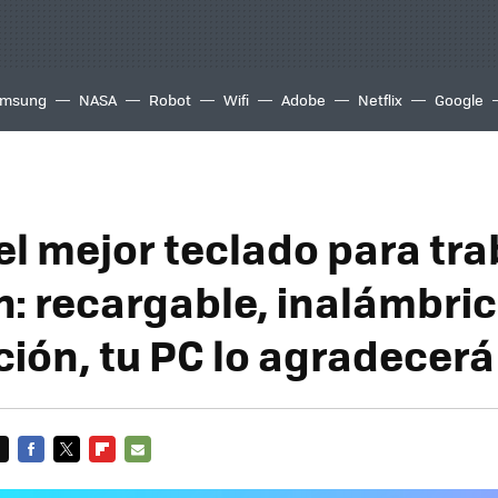
msung
NASA
Robot
Wifi
Adobe
Netflix
Google
el mejor teclado para tra
h: recargable, inalámbric
ción, tu PC lo agradecerá
FACEBOOK
TWITTER
FLIPBOARD
E-