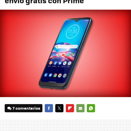
envío gratis con Prime
7 comentarios
FACEBOOK
TWITTER
FLIPBOARD
E-
WHATSAPP
MAIL