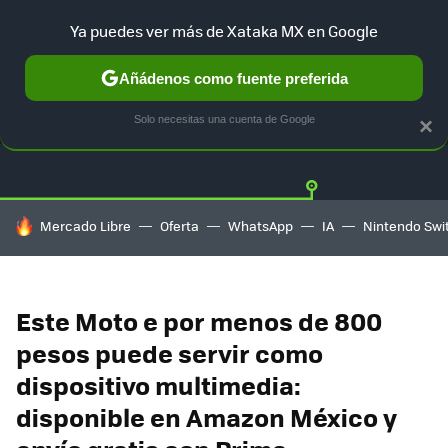
Ya puedes ver más de Xataka MX en Google
Añádenos como fuente preferida
OFERTAS
GUÍA DE COMPRAS
MERCADO LIBRE
AMAZON
Solo necesitas una cuenta de Google
×
HOY SE HABLA DE
Mercado Libre
Oferta
WhatsApp
IA
Nintendo Swi
Este Moto e por menos de 800
pesos puede servir como
dispositivo multimedia:
disponible en Amazon México y