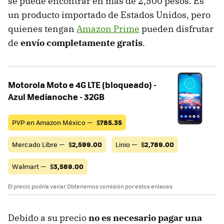
se puede encontrar en más de 2,500 pesos. Es
un producto importado de Estados Unidos, pero
quienes tengan
Amazon Prime
pueden disfrutar
de
envío completamente gratis
.
Motorola Moto e 4G LTE (bloqueado) -
Azul Medianoche - 32GB
PVP en Amazon México —
$
785.35
Mercado Libre —
$
2,599.00
Linio —
$
2,789.00
Walmart —
$
3,569.00
El precio podría variar. Obtenemos comisión por estos enlaces
Debido a su precio
no es necesario pagar una