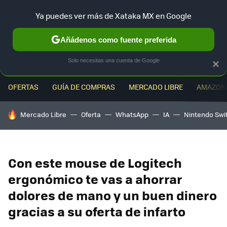
Ya puedes ver más de Xataka MX en Google
MENÚ
NUEVO
Añádenos como fuente preferida
Solo necesitas una cuenta de Google
×
OFERTAS
GUÍA DE COMPRAS
MERCADO LIBRE
AMAZON
HOY SE HABLA DE
Mercado Libre
Oferta
WhatsApp
IA
Nintendo Swi
Con este mouse de Logitech
ergonómico te vas a ahorrar
dolores de mano y un buen dinero
gracias a su oferta de infarto