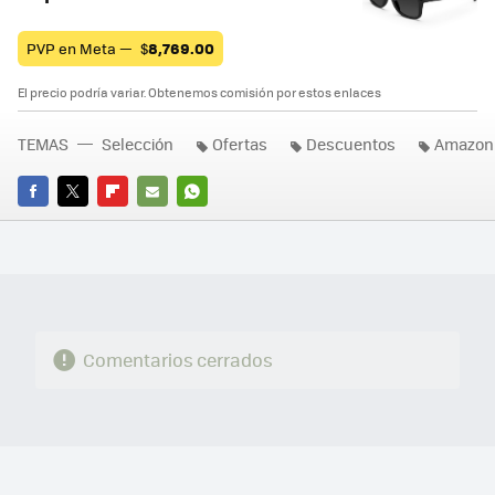
PVP en Meta —
$
8,769.00
El precio podría variar. Obtenemos comisión por estos enlaces
TEMAS
Selección
Ofertas
Descuentos
Amazon
FACEBOOK
TWITTER
FLIPBOARD
E-
WHATSAPP
MAIL
Comentarios cerrados