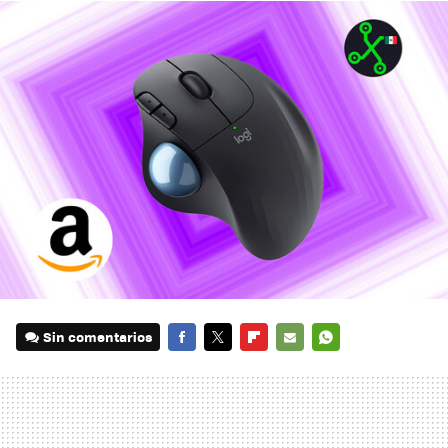
Sin comentarios
FACEBOOK
TWITTER
FLIPBOARD
E-
WHATSAPP
MAIL