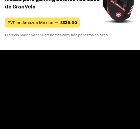
de GranVela
PVP en Amazon México —
$
339.00
El precio podría variar. Obtenemos comisión por estos enlaces