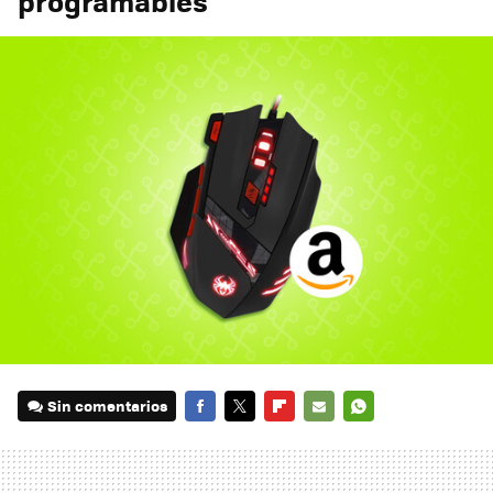
programables
Sin comentarios
FACEBOOK
TWITTER
FLIPBOARD
E-
WHATSAPP
MAIL