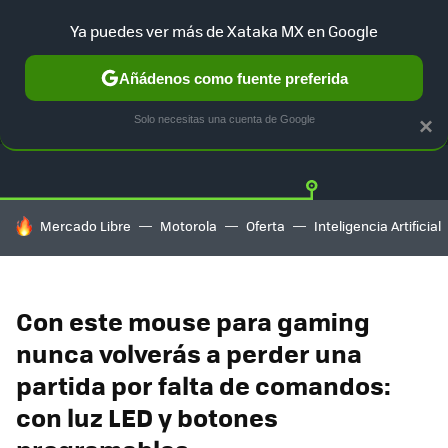
Ya puedes ver más de Xataka MX en Google
Añádenos como fuente preferida
OFERTAS
GUÍA DE COMPRAS
MERCADO LIBRE
AMAZON
Solo necesitas una cuenta de Google
×
HOY SE HABLA DE
Mercado Libre
Motorola
Oferta
Inteligencia Artificial
Con este mouse para gaming
nunca volverás a perder una
partida por falta de comandos:
con luz LED y botones