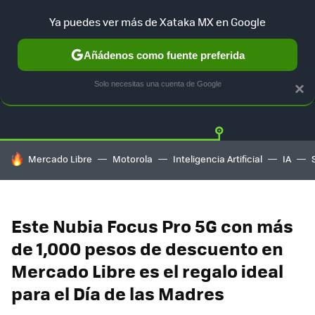
Ya puedes ver más de Xataka MX en Google
Añádenos como fuente preferida
OFERTAS
GUÍA DE COMPRAS
MERCADO LIBRE
AMAZON
Solo necesitas una cuenta de Google
×
HOY SE HABLA DE
Mercado Libre
Motorola
Inteligencia Artificial
IA
Este Nubia Focus Pro 5G con más
de 1,000 pesos de descuento en
Mercado Libre es el regalo ideal
para el Día de las Madres