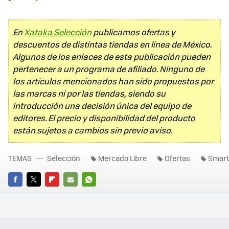
En
Xataka Selección
publicamos ofertas y
descuentos de distintas tiendas en línea de México.
Algunos de los enlaces de esta publicación pueden
pertenecer a un programa de afiliado. Ninguno de
los artículos mencionados han sido propuestos por
las marcas ni por las tiendas, siendo su
introducción una decisión única del equipo de
editores. El precio y disponibilidad del producto
están sujetos a cambios sin previo aviso.
TEMAS
Selección
Mercado Libre
Ofertas
Smar
FACEBOOK
TWITTER
FLIPBOARD
E-
WHATSAPP
MAIL