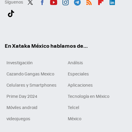
Síguenos
Twit
Fac
You
Inst
Tele
RSS
Flip
Link
ter
ebo
tub
agr
gra
boa
edI
Tikt
ok
e
am
m
rd
n
ok
En Xataka México hablamos de...
Investigación
Análisis
Cazando Gangas Mexico
Especiales
Celulares y Smartphones
Aplicaciones
Prime Day 2024
Tecnología en México
Móviles android
Telcel
videojuegos
México