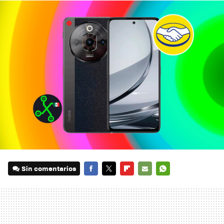
Sin comentarios
FACEBOOK
TWITTER
FLIPBOARD
E-
WHATSAPP
MAIL