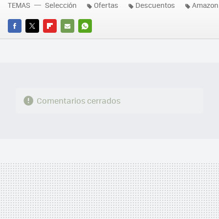
TEMAS
Selección
Ofertas
Descuentos
Amazon
FACEBOOK
TWITTER
FLIPBOARD
E-
WHATSAPP
MAIL
Comentarios cerrados