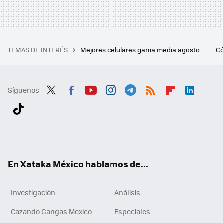
TEMAS DE INTERÉS
Mejores celulares gama media agosto
Có
Síguenos
Twit
Fac
You
Inst
Tele
RSS
Flip
Link
ter
ebo
tub
agr
gra
boa
edI
Tikt
ok
e
am
m
rd
n
ok
En Xataka México hablamos de...
Investigación
Análisis
Cazando Gangas Mexico
Especiales