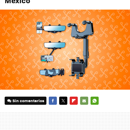
México
Sin comentarios
FACEBOOK
TWITTER
FLIPBOARD
E-
WHATSAPP
MAIL