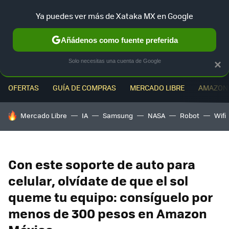
Ya puedes ver más de Xataka MX en Google
MENÚ
NUEVO
Añádenos como fuente preferida
Solo necesitas una cuenta de Google
×
OFERTAS
GUÍA DE COMPRAS
MERCADO LIBRE
AMAZON
HOY SE HABLA DE
Mercado Libre
IA
Samsung
NASA
Robot
Wifi
Con este soporte de auto para
celular, olvídate de que el sol
queme tu equipo: consíguelo por
menos de 300 pesos en Amazon