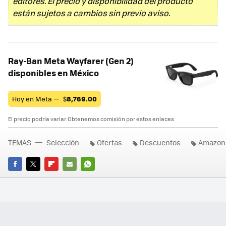
editores. El precio y disponibilidad del producto
están sujetos a cambios sin previo aviso.
Ray-Ban Meta Wayfarer (Gen 2)
disponibles en México
Hoy en Meta —
$
8,769.00
El precio podría variar. Obtenemos comisión por estos enlaces
TEMAS
Selección
Ofertas
Descuentos
Amazon
FACEBOOK
TWITTER
FLIPBOARD
E-
WHATSAPP
MAIL