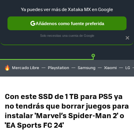
Ya puedes ver más de Xataka MX en Google
Añádenos como fuente preferida
OFERTAS
GUÍA DE COMPRAS
MERCADO LIBRE
AMAZON
Solo necesitas una cuenta de Google
×
HOY SE HABLA DE
Mercado Libre
Playstation
Samsung
Xiaomi
LG
Con este SSD de 1 TB para PS5 ya
no tendrás que borrar juegos para
instalar 'Marvel’s Spider-Man 2' o
'EA Sports FC 24'