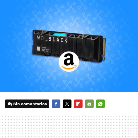
Sin comentarios
FACEBOOK
TWITTER
FLIPBOARD
E-
WHATSAPP
MAIL