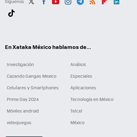
Síguenos
Twit
Fac
You
Inst
Tele
RSS
Flip
Link
ter
ebo
tub
agr
gra
boa
edI
Tikt
ok
e
am
m
rd
n
ok
En Xataka México hablamos de...
Investigación
Análisis
Cazando Gangas Mexico
Especiales
Celulares y Smartphones
Aplicaciones
Prime Day 2024
Tecnología en México
Móviles android
Telcel
videojuegos
México