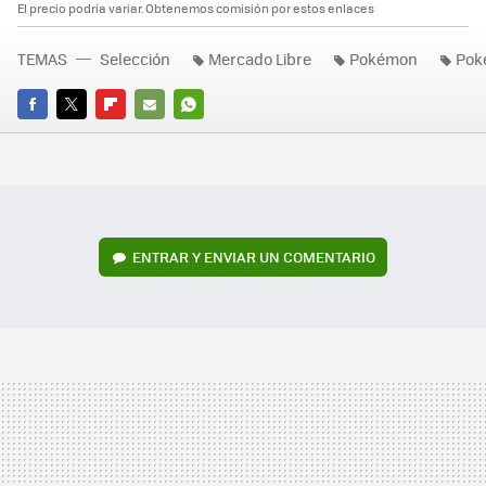
El precio podría variar. Obtenemos comisión por estos enlaces
TEMAS
Selección
Mercado Libre
Pokémon
Pok
FACEBOOK
TWITTER
FLIPBOARD
E-
WHATSAPP
MAIL
ENTRAR Y ENVIAR UN COMENTARIO