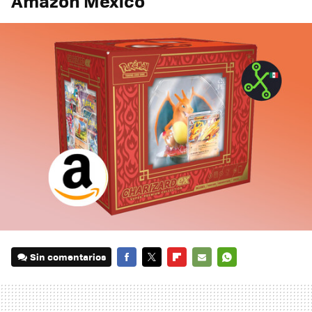
Amazon México
Sin comentarios
FACEBOOK
TWITTER
FLIPBOARD
E-
WHATSAPP
MAIL