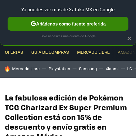
Ya puedes ver más de Xataka MX en Google
MENÚ
NUEVO
Añádenos como fuente preferida
Solo necesitas una cuenta de Google
×
OFERTAS
GUÍA DE COMPRAS
MERCADO LIBRE
AMAZON
HOY SE HABLA DE
Mercado Libre
Playstation
Samsung
Xiaomi
LG
La fabulosa edición de Pokémon
TCG Charizard Ex Super Premium
Collection está con 15% de
descuento y envío gratis en