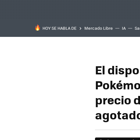
HOY SE HABLA DE
Mercado Libre
IA
Sa
El dispo
Pokémon
precio 
agotado