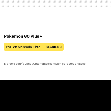
Pokemon GO Plus +
PVP en Mercado Libre —
$
1,380.00
El precio podría variar. Obtenemos comisión por estos enlaces