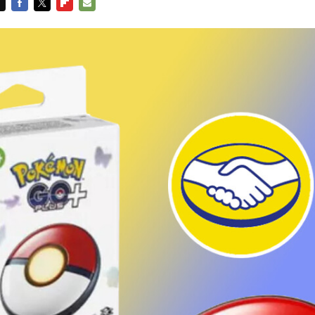
FACEBOOK
TWITTER
FLIPBOARD
E-
MAIL