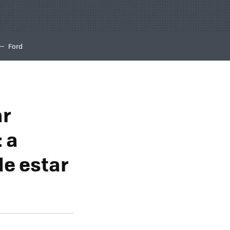
Ford
ar
 a
de estar