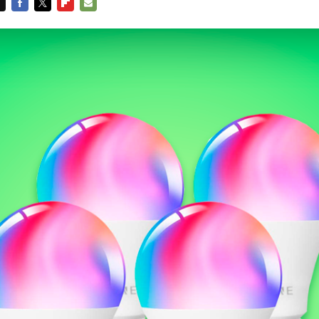
FACEBOOK
TWITTER
FLIPBOARD
E-
MAIL