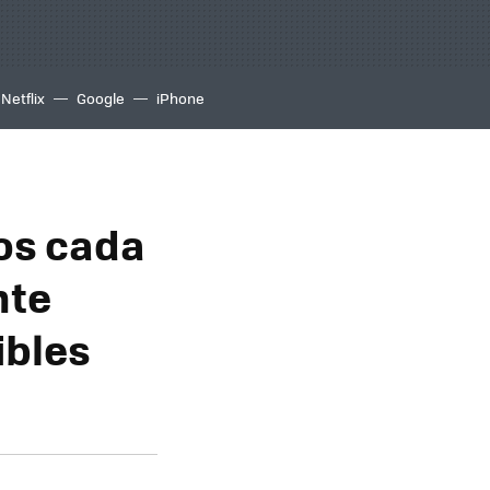
Netflix
Google
iPhone
os cada
nte
ibles