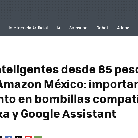
Inteligencia Artificial
IA
Samsung
Robot
Adobe
nteligentes desde 85 pes
Amazon México: importa
to en bombillas compat
xa y Google Assistant