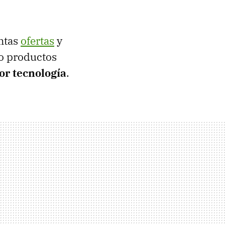
intas
ofertas
y
 o productos
jor tecnología
.