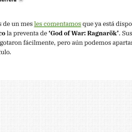
s de un mes
les comentamos
que ya está dispo
co
la preventa de
‘God of War: Ragnarök’
. Su
agotaron fácilmente, pero aún podemos apartar
tulo.