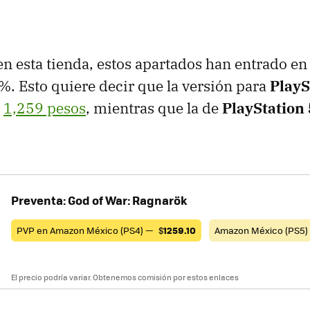
 esta tienda, estos apartados han entrado en
. Esto quiere decir que la versión para
PlayS
r
1,259 pesos
, mientras que la de
PlayStation 
Preventa: God of War: Ragnarök
PVP en Amazon México (PS4) —
$
1259.10
Amazon México (PS5
El precio podría variar. Obtenemos comisión por estos enlaces