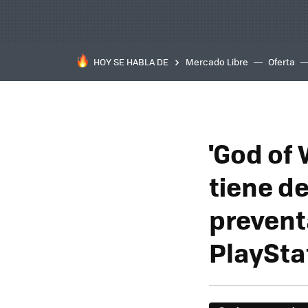
HOY SE HABLA DE
Mercado Libre
Oferta
'God of
tiene d
prevent
PlaySta