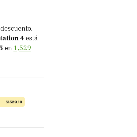
 descuento,
tation 4
está
5
en
1,529
) —
$
1529.10