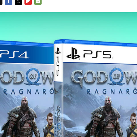
FACEBOOK
TWITTER
FLIPBOARD
E-
MAIL