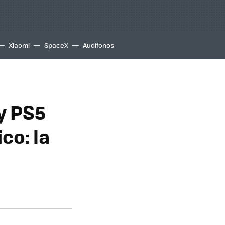
Xiaomi
SpaceX
Audífonos
y PS5
co: la