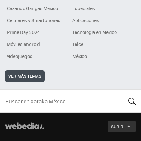
Cazando Gangas Mexico
Especiales
Celulares y Smartphones
Aplicaciones
Prime Day 2024
Tecnología en México
Móviles android
Telcel
videojuegos
México
VER MÁS TEMAS
BUSCA
SUBIR