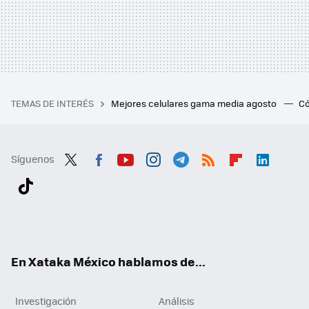
TEMAS DE INTERÉS
Mejores celulares gama media agosto
Có
Síguenos
Twit
Fac
You
Inst
Tele
RSS
Flip
Link
ter
ebo
tub
agr
gra
boa
edI
Tikt
ok
e
am
m
rd
n
ok
En Xataka México hablamos de...
Investigación
Análisis