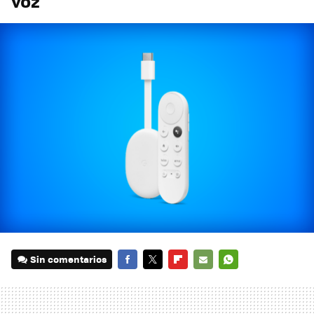
voz
Sin comentarios
FACEBOOK
TWITTER
FLIPBOARD
E-
WHATSAPP
MAIL