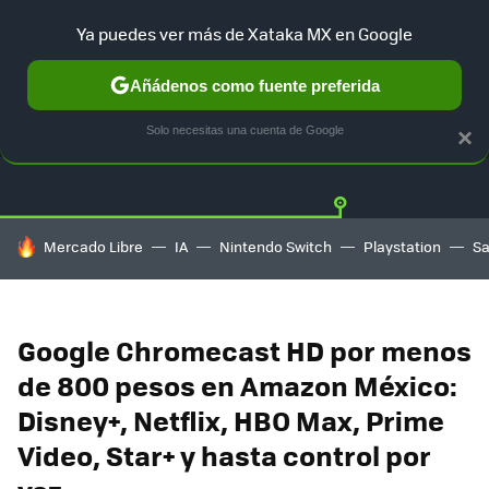
Ya puedes ver más de Xataka MX en Google
Añádenos como fuente preferida
OFERTAS
GUÍA DE COMPRAS
MERCADO LIBRE
AMAZON
Solo necesitas una cuenta de Google
×
HOY SE HABLA DE
Mercado Libre
IA
Nintendo Switch
Playstation
S
Google Chromecast HD por menos
de 800 pesos en Amazon México:
Disney+, Netflix, HBO Max, Prime
Video, Star+ y hasta control por