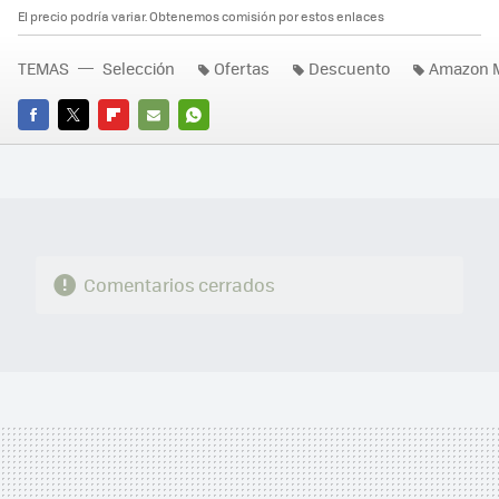
El precio podría variar. Obtenemos comisión por estos enlaces
TEMAS
Selección
Ofertas
Descuento
Amazon 
FACEBOOK
TWITTER
FLIPBOARD
E-
WHATSAPP
MAIL
Comentarios cerrados