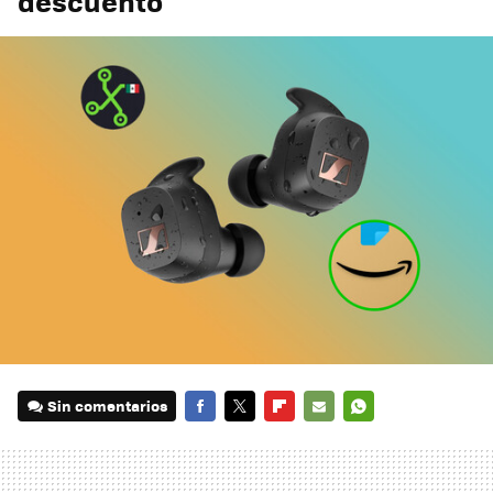
descuento
Sin comentarios
FACEBOOK
TWITTER
FLIPBOARD
E-
WHATSAPP
MAIL