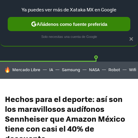
Ya puedes ver más de Xataka MX en Google
Añádenos como fuente preferida
OFERTAS
GUÍA DE COMPRAS
MERCADO LIBRE
AMAZON
Solo necesitas una cuenta de Google
×
HOY SE HABLA DE
Mercado Libre
IA
Samsung
NASA
Robot
Wifi
Hechos para el deporte: así son
los maravillosos audífonos
Sennheiser que Amazon México
tiene con casi el 40% de