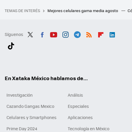
TEMAS DE INTERÉS
Mejores celulares gama media agosto
Có
Síguenos
Twit
Fac
You
Inst
Tele
RSS
Flip
Link
ter
ebo
tub
agr
gra
boa
edI
Tikt
ok
e
am
m
rd
n
ok
En Xataka México hablamos de...
Investigación
Análisis
Cazando Gangas Mexico
Especiales
Celulares y Smartphones
Aplicaciones
Prime Day 2024
Tecnología en México