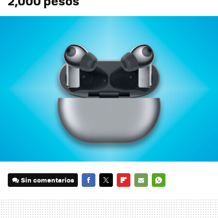
2,000 pesos
Sin comentarios
FACEBOOK
TWITTER
FLIPBOARD
E-
WHATSAPP
MAIL