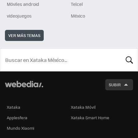
Móviles android
Telcel
videojuegos
México
VER MÁS TEMAS
BUSCA
SUBIR
Xataka
Xataka Móvil
Applesfera
Xataka Smart Home
Mundo Xiaomi