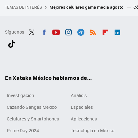
TEMAS DE INTERÉS
Mejores celulares gama media agosto
Có
Síguenos
Twit
Fac
You
Inst
Tele
RSS
Flip
Link
ter
ebo
tub
agr
gra
boa
edI
Tikt
ok
e
am
m
rd
n
ok
En Xataka México hablamos de...
Investigación
Análisis
Cazando Gangas Mexico
Especiales
Celulares y Smartphones
Aplicaciones
Prime Day 2024
Tecnología en México