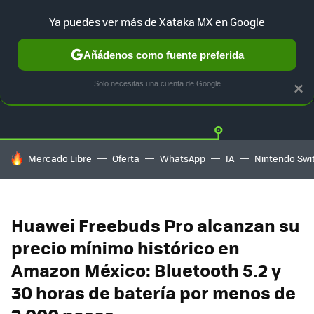
Ya puedes ver más de Xataka MX en Google
Añádenos como fuente preferida
OFERTAS
GUÍA DE COMPRAS
MERCADO LIBRE
AMAZON
Solo necesitas una cuenta de Google
×
HOY SE HABLA DE
Mercado Libre
Oferta
WhatsApp
IA
Nintendo Swi
Huawei Freebuds Pro alcanzan su
precio mínimo histórico en
Amazon México: Bluetooth 5.2 y
30 horas de batería por menos de