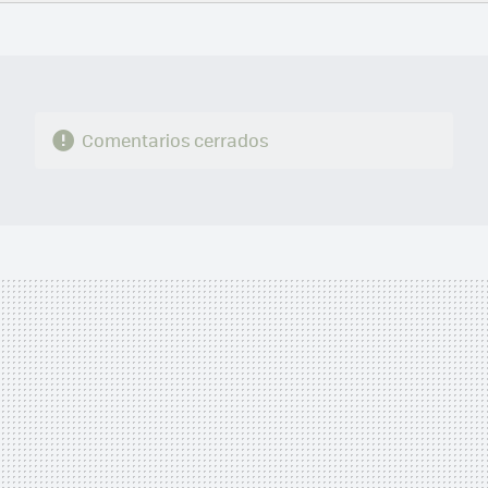
FACEBOOK
TWITTER
FLIPBOARD
E-
WHATSAPP
MAIL
Comentarios cerrados