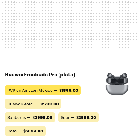
Huawei Freebuds Pro (plata)
PVP en Amazon México —
$
1899.00
Huawei Store —
$
2799.00
Sanborns —
$
2999.00
Sear —
$
2999.00
Doto —
$
3699.00