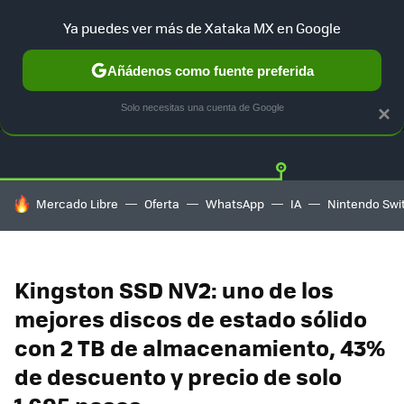
Ya puedes ver más de Xataka MX en Google
Añádenos como fuente preferida
OFERTAS
GUÍA DE COMPRAS
MERCADO LIBRE
AMAZON
Solo necesitas una cuenta de Google
×
HOY SE HABLA DE
Mercado Libre
Oferta
WhatsApp
IA
Nintendo Swi
Kingston SSD NV2: uno de los
mejores discos de estado sólido
con 2 TB de almacenamiento, 43%
de descuento y precio de solo