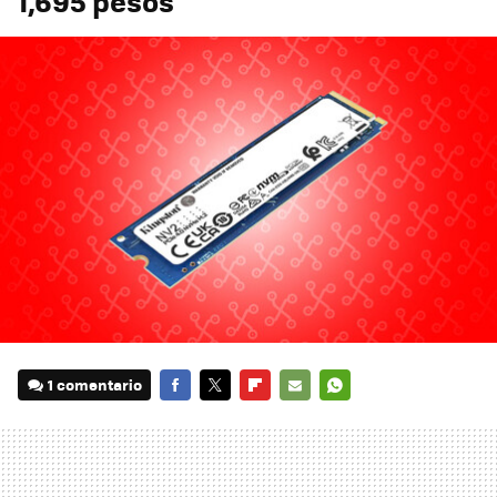
1,695 pesos
1 comentario
FACEBOOK
TWITTER
FLIPBOARD
E-
WHATSAPP
MAIL