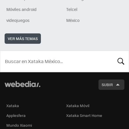
Móviles android
Telcel
videojuegos
México
VER MÁS TEMAS
BUSCA
SUBIR
Xataka
Xataka Móvil
Applesfera
Xataka Smart Home
Mundo Xiaomi