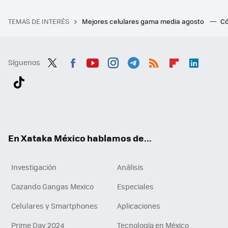
TEMAS DE INTERÉS
Mejores celulares gama media agosto
Có
Síguenos
Twit
Fac
You
Inst
Tele
RSS
Flip
Link
ter
ebo
tub
agr
gra
boa
edI
Tikt
ok
e
am
m
rd
n
ok
En Xataka México hablamos de...
Investigación
Análisis
Cazando Gangas Mexico
Especiales
Celulares y Smartphones
Aplicaciones
Prime Day 2024
Tecnología en México