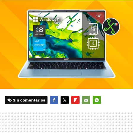
Sin comentarios
FACEBOOK
TWITTER
FLIPBOARD
E-
WHATSAPP
MAIL