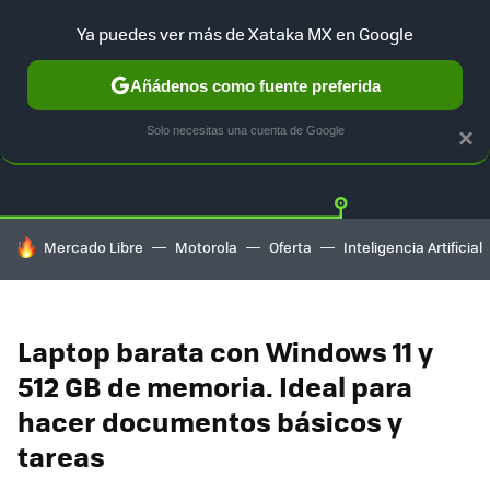
Ya puedes ver más de Xataka MX en Google
Añádenos como fuente preferida
OFERTAS
GUÍA DE COMPRAS
MERCADO LIBRE
AMAZON
Solo necesitas una cuenta de Google
×
HOY SE HABLA DE
Mercado Libre
Motorola
Oferta
Inteligencia Artificial
Laptop barata con Windows 11 y
512 GB de memoria. Ideal para
hacer documentos básicos y
tareas