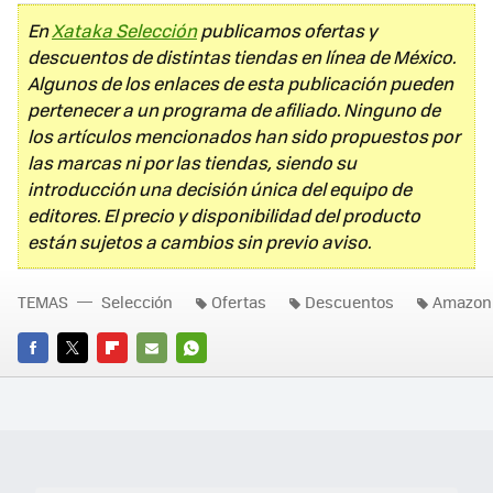
En
Xataka Selección
publicamos ofertas y
descuentos de distintas tiendas en línea de México.
Algunos de los enlaces de esta publicación pueden
pertenecer a un programa de afiliado. Ninguno de
los artículos mencionados han sido propuestos por
las marcas ni por las tiendas, siendo su
introducción una decisión única del equipo de
editores. El precio y disponibilidad del producto
están sujetos a cambios sin previo aviso.
TEMAS
Selección
Ofertas
Descuentos
Amazon
FACEBOOK
TWITTER
FLIPBOARD
E-
WHATSAPP
MAIL