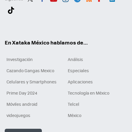
Twit
Fac
You
Inst
Tele
RSS
Flip
Link
ter
ebo
tub
agr
gra
boa
edI
Tikt
ok
e
am
m
rd
n
ok
En Xataka México hablamos de...
Investigación
Análisis
Cazando Gangas Mexico
Especiales
Celulares y Smartphones
Aplicaciones
Prime Day 2024
Tecnología en México
Móviles android
Telcel
videojuegos
México