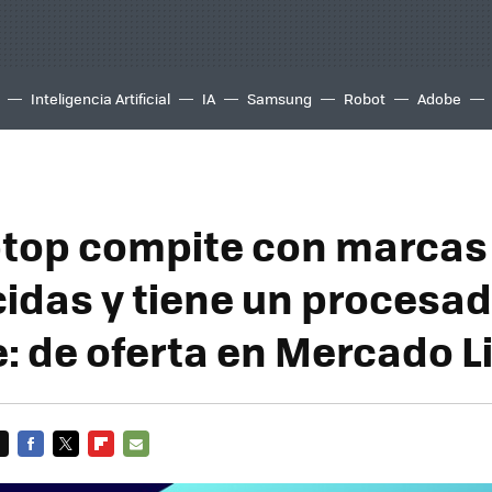
Inteligencia Artificial
IA
Samsung
Robot
Adobe
ptop compite con marcas
idas y tiene un procesa
e: de oferta en Mercado L
FACEBOOK
TWITTER
FLIPBOARD
E-