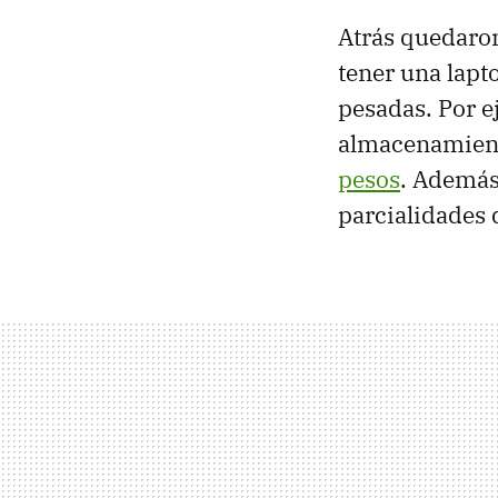
Atrás quedaron
tener una lapt
pesadas. Por e
almacenamient
pesos
. Además
parcialidades 