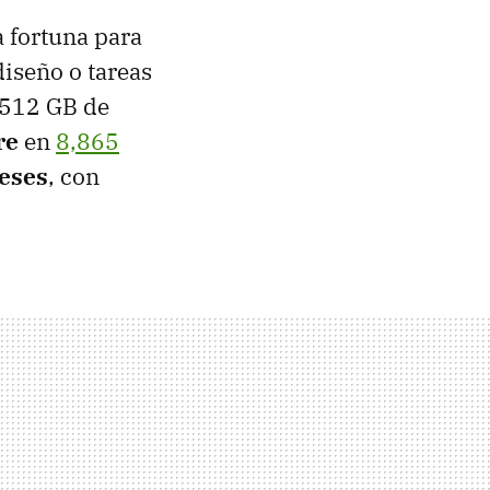
 fortuna para
diseño o tareas
 512 GB de
re
en
8,865
reses
, con