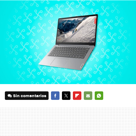
Sin comentarios
FACEBOOK
TWITTER
FLIPBOARD
E-
WHATSAPP
MAIL