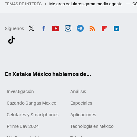
TEMAS DE INTERÉS
Mejores celulares gama media agosto
Có
Síguenos
Twit
Fac
You
Inst
Tele
RSS
Flip
Link
ter
ebo
tub
agr
gra
boa
edI
Tikt
ok
e
am
m
rd
n
ok
En Xataka México hablamos de...
Investigación
Análisis
Cazando Gangas Mexico
Especiales
Celulares y Smartphones
Aplicaciones
Prime Day 2024
Tecnología en México