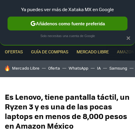
Ya puedes ver más de Xataka MX en Google
MENÚ
NUEVO
Añádenos como fuente preferida
Solo necesitas una cuenta de Google
×
OFERTAS
GUÍA DE COMPRAS
MERCADO LIBRE
AMAZON
HOY SE HABLA DE
Mercado Libre
Oferta
WhatsApp
IA
Samsung
Es Lenovo, tiene pantalla táctil, un
Ryzen 3 y es una de las pocas
laptops en menos de 8,000 pesos
en Amazon México