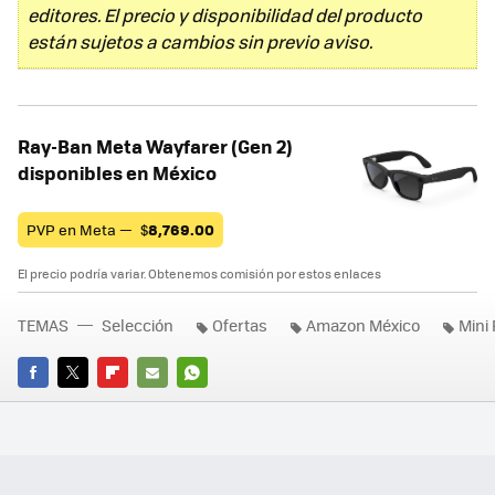
editores. El precio y disponibilidad del producto
están sujetos a cambios sin previo aviso.
Ray-Ban Meta Wayfarer (Gen 2)
disponibles en México
PVP en Meta —
$
8,769.00
El precio podría variar. Obtenemos comisión por estos enlaces
TEMAS
Selección
Ofertas
Amazon México
Mini
FACEBOOK
TWITTER
FLIPBOARD
E-
WHATSAPP
MAIL