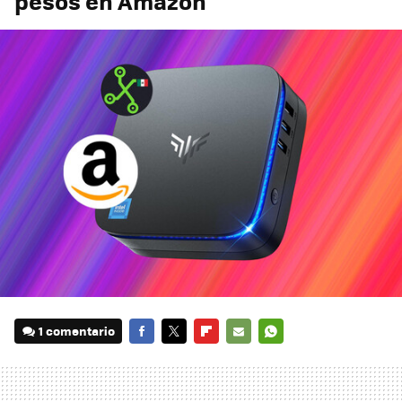
pesos en Amazon
1 comentario
FACEBOOK
TWITTER
FLIPBOARD
E-
WHATSAPP
MAIL