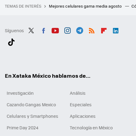
TEMAS DE INTERÉS
Mejores celulares gama media agosto
Có
Síguenos
Twit
Fac
You
Inst
Tele
RSS
Flip
Link
ter
ebo
tub
agr
gra
boa
edI
Tikt
ok
e
am
m
rd
n
ok
En Xataka México hablamos de...
Investigación
Análisis
Cazando Gangas Mexico
Especiales
Celulares y Smartphones
Aplicaciones
Prime Day 2024
Tecnología en México