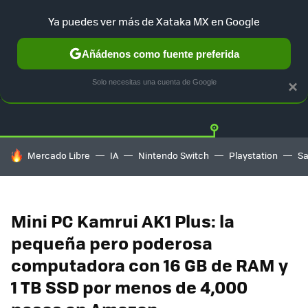
Ya puedes ver más de Xataka MX en Google
Añádenos como fuente preferida
OFERTAS
GUÍA DE COMPRAS
MERCADO LIBRE
AMAZON
Solo necesitas una cuenta de Google
×
HOY SE HABLA DE
Mercado Libre
IA
Nintendo Switch
Playstation
S
Mini PC Kamrui AK1 Plus: la
pequeña pero poderosa
computadora con 16 GB de RAM y
1 TB SSD por menos de 4,000