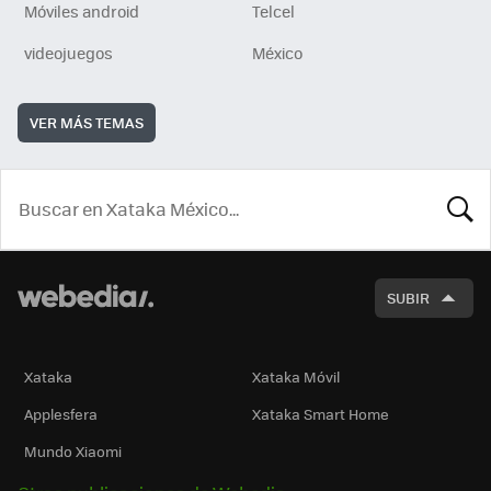
Móviles android
Telcel
videojuegos
México
VER MÁS TEMAS
BUSCA
SUBIR
Xataka
Xataka Móvil
Applesfera
Xataka Smart Home
Mundo Xiaomi