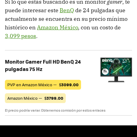
Si lo que estás buscando es un monitor
gamer
, te
puede interesar este
BenQ
de 24 pulgadas que
actualmente se encuentra en su precio mínimo
histórico en
Amazon México
, con un costo de
3,099 pesos
.
Monitor Gamer Full HD BenQ 24
pulgadas 75 Hz
PVP en Amazon México —
$
3099.00
Amazon México —
$
3799.00
El precio podría variar. Obtenemos comisión por estos enlaces