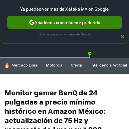
Ya puedes ver más de Xataka MX en Google
Añádenos como fuente preferida
OFERTAS
GUÍA DE COMPRAS
MERCADO LIBRE
AMAZON
Solo necesitas una cuenta de Google
×
HOY SE HABLA DE
Mercado Libre
Motorola
Oferta
Inteligencia Artificial
Monitor gamer BenQ de 24
pulgadas a precio mínimo
histórico en Amazon México:
actualización de 75 Hz y