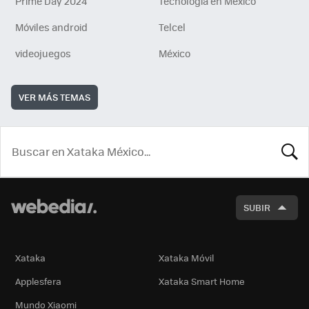
Prime Day 2024
Tecnología en México
Móviles android
Telcel
videojuegos
México
VER MÁS TEMAS
BUSCA
SUBIR
Xataka
Xataka Móvil
Applesfera
Xataka Smart Home
Mundo Xiaomi