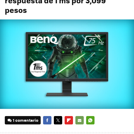
respuesta de 1 ms por 3,099
pesos
1 comentario
FACEBOOK
TWITTER
FLIPBOARD
E-
WHATSAPP