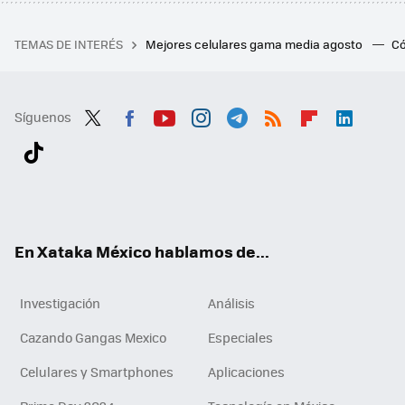
TEMAS DE INTERÉS
Mejores celulares gama media agosto
Có
Síguenos
Twit
Fac
You
Inst
Tele
RSS
Flip
Link
ter
ebo
tub
agr
gra
boa
edI
Tikt
ok
e
am
m
rd
n
ok
En Xataka México hablamos de...
Investigación
Análisis
Cazando Gangas Mexico
Especiales
Celulares y Smartphones
Aplicaciones