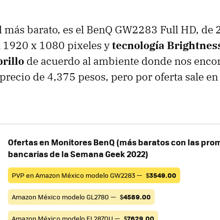
el más barato, es el BenQ GW2283 Full HD, de 
n 1920 x 1080 pixeles y
tecnología Brightness
brillo
de acuerdo al ambiente donde nos enco
precio de 4,375 pesos, pero por oferta sale en
Ofertas en Monitores BenQ (más baratos con las pro
bancarias de la Semana Geek 2022)
PVP en Amazon México modelo GW2283 —
$
3549.00
Amazon México modelo GL2780 —
$
4589.00
Amazon México modelo EL2870U —
$
7629.00