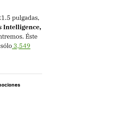
21.5 pulgadas,
 Intelligence,
ntremos. Éste
 sólo
3,549
mociones