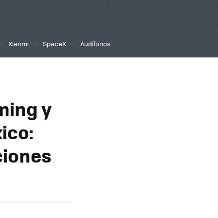
Xiaomi
SpaceX
Audífonos
ming y
ico:
ciones