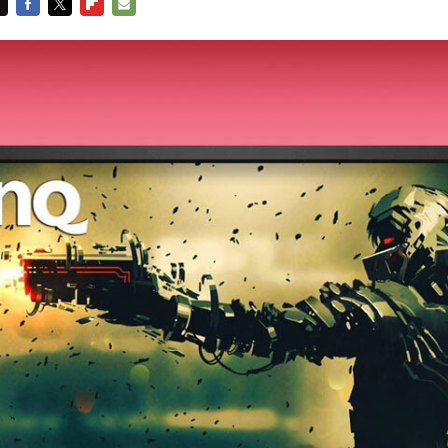
FACEBOOK
TWITTER
FLIPBOARD
E-
MAIL