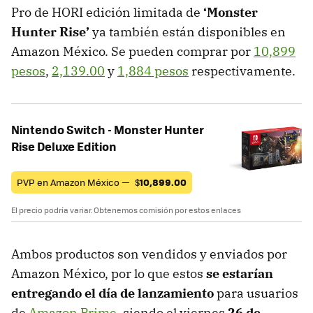
Pro de HORI edición limitada de
‘Monster
Hunter Rise’
ya también están disponibles en
Amazon México. Se pueden comprar por
10,899
pesos
,
2,139.00
y
1,884 pesos
respectivamente.
Nintendo Switch - Monster Hunter
Rise Deluxe Edition
PVP en Amazon México —
$
10,899.00
El precio podría variar. Obtenemos comisión por estos enlaces
Ambos productos son vendidos y enviados por
Amazon México, por lo que estos
se estarían
entregando el día de lanzamiento
para usuarios
de
Amazon Prime
, siendo el viernes
26 de