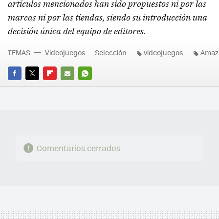
artículos mencionados han sido propuestos ni por las
marcas ni por las tiendas, siendo su introducción una
decisión única del equipo de editores.
TEMAS
Videojuegos
Selección
videojuegos
Amaz
FACEBOOK
TWITTER
FLIPBOARD
E-
WHATSAPP
MAIL
Comentarios cerrados