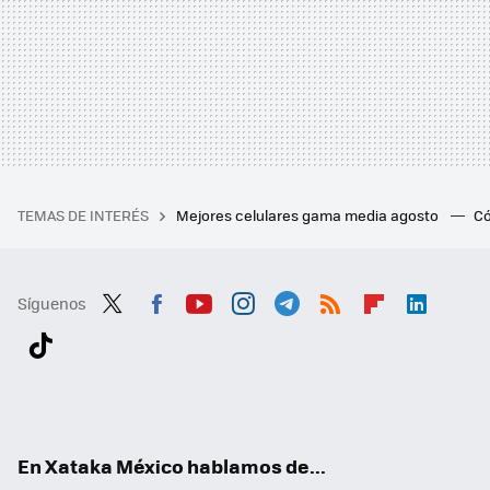
TEMAS DE INTERÉS
Mejores celulares gama media agosto
Có
Síguenos
Twit
Fac
You
Inst
Tele
RSS
Flip
Link
ter
ebo
tub
agr
gra
boa
edI
Tikt
ok
e
am
m
rd
n
ok
En Xataka México hablamos de...