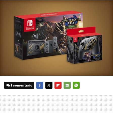
1 comentario
FACEBOOK
TWITTER
FLIPBOARD
E-
WHATSAPP
MAIL