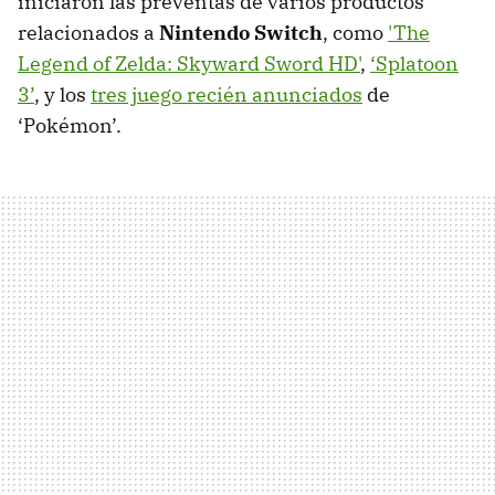
iniciaron las preventas de varios productos
relacionados a
Nintendo Switch
, como
'The
Legend of Zelda: Skyward Sword HD'
,
‘Splatoon
3’
, y los
tres juego recién anunciados
de
‘Pokémon’.