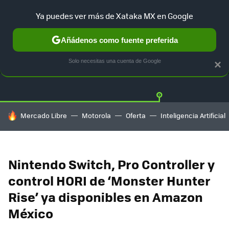
Ya puedes ver más de Xataka MX en Google
Añádenos como fuente preferida
OFERTAS
GUÍA DE COMPRAS
MERCADO LIBRE
AMAZON
Solo necesitas una cuenta de Google
×
HOY SE HABLA DE
Mercado Libre
Motorola
Oferta
Inteligencia Artificial
Nintendo Switch, Pro Controller y
control HORI de ‘Monster Hunter
Rise’ ya disponibles en Amazon
México