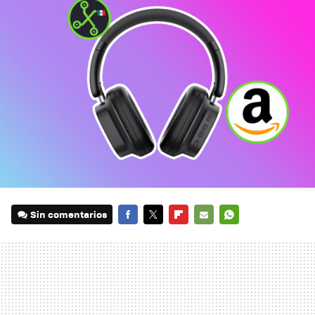
Sin comentarios
FACEBOOK
TWITTER
FLIPBOARD
E-
WHATSAPP
MAIL