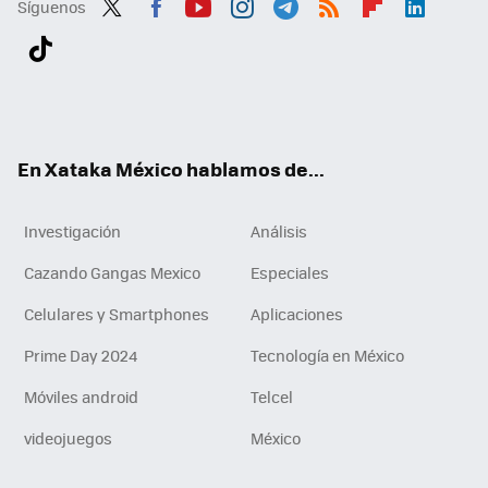
Síguenos
Twit
Fac
You
Inst
Tele
RSS
Flip
Link
ter
ebo
tub
agr
gra
boa
edI
Tikt
ok
e
am
m
rd
n
ok
En Xataka México hablamos de...
Investigación
Análisis
Cazando Gangas Mexico
Especiales
Celulares y Smartphones
Aplicaciones
Prime Day 2024
Tecnología en México
Móviles android
Telcel
videojuegos
México