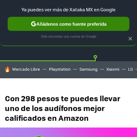
Ya puedes ver más de Xataka MX en Google
Añádenos como fuente preferida
OFERTAS
GUÍA DE COMPRAS
MERCADO LIBRE
AMAZON
Solo necesitas una cuenta de Google
×
HOY SE HABLA DE
Mercado Libre
Playstation
Samsung
Xiaomi
LG
Con 298 pesos te puedes llevar
uno de los audífonos mejor
calificados en Amazon