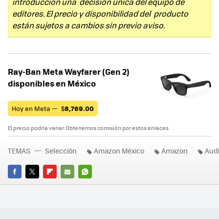
introducción una decisión única del equipo de
editores. El precio y disponibilidad del producto
están sujetos a cambios sin previo aviso.
Ray-Ban Meta Wayfarer (Gen 2)
disponibles en México
Hoy en Meta —
$
8,769.00
El precio podría variar. Obtenemos comisión por estos enlaces
TEMAS
Selección
Amazon México
Amazon
Audi
FACEBOOK
TWITTER
FLIPBOARD
E-
WHATSAPP
MAIL